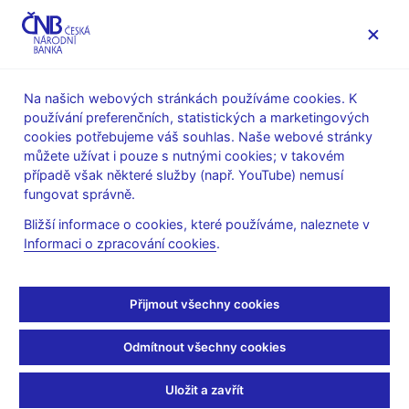
MENU
Na našich webových stránkách používáme cookies. K
používání preferenčních, statistických a marketingových
Úvod
O ČNB
cookies potřebujeme váš souhlas. Naše webové stránky
Projekt „Ekonomická olympiáda“ a soutěž „Cena ČNB“
můžete užívat i pouze s nutnými cookies; v takovém
„Cena ČNB 2019“ – esej vítěze D. Fraua
případě však některé služby (např. YouTube) nemusí
fungovat správně.
„Cena ČNB 2019“ – esej
Bližší informace o cookies, které používáme, naleznete v
vítěze D. Fraua
Informaci o zpracování cookies
.
Návštěva ČNB
Přijmout všechny cookies
Za vítězství v soutěži vyhlášené Českou národní bankou jsem
byl pozván na návštěvu do budovy, kde Česká národní banka
Odmítnout všechny cookies
sídlí. Vyhlášeno bylo několik ekonomických témat, která měla
být zpracována formou videa. Moje téma mělo název
Proč
Uložit a zavřít
vznikají největší rizika pro finanční stabilitu v ekonomicky