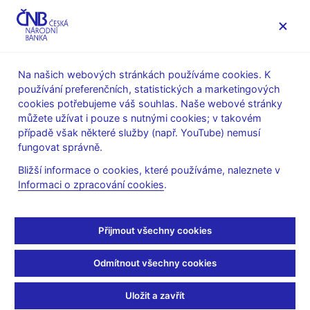
MENU
Na našich webových stránkách používáme cookies. K
používání preferenčních, statistických a marketingových
Úvod
Měnová politika
Archiv Zpráv o inflaci
cookies potřebujeme váš souhlas. Naše webové stránky
Tematické přílohy a boxy
můžete užívat i pouze s nutnými cookies; v takovém
případě však některé služby (např. YouTube) nemusí
ZPRÁVA O INFLACI - PŘÍLOHA
IV/2014
fungovat správně.
Vyhodnocení
Bližší informace o cookies, které používáme, naleznete v
Informaci o zpracování cookies
.
ekonomické situace rok
po přijetí kurzového
Přijmout všechny cookies
závazku
Odmítnout všechny cookies
Česká ekonomika procházela v letech 2012–2013 obdobím
Uložit a zavřít
vleklého
hospodářského útlumu
daného slabou zahraniční