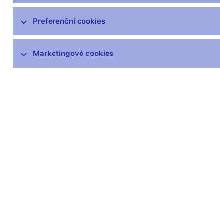
Zprávy o vývoji platební bilance
Preferenční cookies
Šetření úvěrových podmínek bank
Marketingové cookies
Přijetí eura
Měnová politika a její zázemí
Externí posouzení analytického a
modelového rámce měnové politiky
Zůstaňme v kontaktu
Newsle