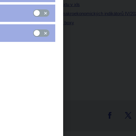
Tabulky a grafy z textu v xls
Tabulka klíčových makroekonomických indikátorů IV/202
Tematické přílohy a boxy
tter