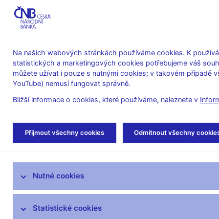
ABO-K
Na našich webových stránkách používáme cookies. K používán
statistických a marketingových cookies potřebujeme váš sou
O ČNB
Měnová
Finanční
můžete užívat i pouze s nutnými cookies; v takovém případě vš
YouTube) nemusí fungovat správně.
politika
stabilita
Bližší informace o cookies, které používáme, naleznete v
Infor
Úvod
Měnová politika
Archiv Zpráv o inflac
Přijmout všechny cookies
Odmítnout všechny cookie
Úloha měnové politiky
Nutné cookies
Rozhodnutí bankovní rady
Prognóza
Statistické cookies
Zprávy o měnové politice