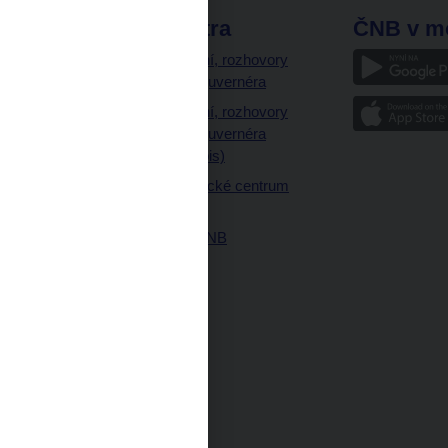
odkazy
ČNB extra
ČNB v m
a
Vystoupení, rozhovory
a články guvernéra
ázky
Vystoupení, rozhovory
ajetku
a články guvernéra
ných prostor
(úplný výpis)
Návštěvnické centrum
ČNB
Historie ČNB