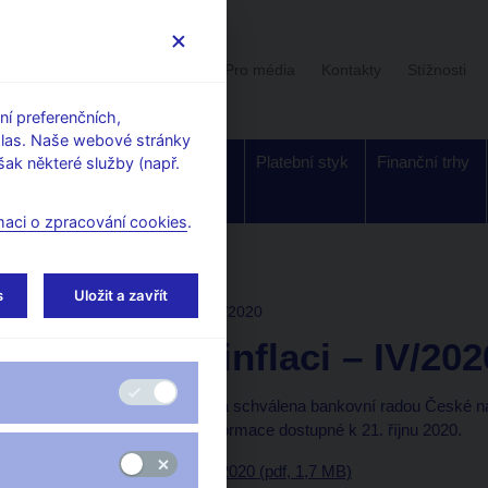
Uživatelská sekce
Stalo se
Pro média
Kontakty
Stížnosti
í preferenčních,
hlas. Naše webové stránky
Dohled a
Bankovky a
Platební styk
Finanční trhy
ak některé služby (např.
regulace
mince
maci o zpracování cookies
.
i
s
Uložit a zavřít
ZPRÁVA O INFLACI
IV/2020
Zpráva o inflaci – IV/202
Tato Zpráva o inflaci byla schválena bankovní radou České n
až na dílčí výjimky – informace dostupné k 21. říjnu 2020.
Zpráva o inflaci IV/2020 (pdf, 1,7 MB)