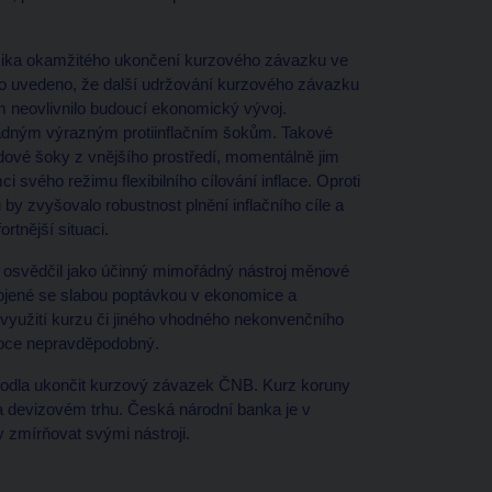
izika okamžitého ukončení kurzového závazku ve
ylo uvedeno, že další udržování kurzového závazku
 neovlivnilo budoucí ekonomický vývoj.
ípadným výrazným protiinflačním šokům. Takové
ové šoky z vnějšího prostředí, momentálně jim
svého režimu flexibilního cílování inflace. Oproti
y zvyšovalo robustnost plnění inflačního cíle a
rtnější situaci.
 osvědčil jako účinný mimořádný nástroj měnové
pojené se slabou poptávkou v ekonomice a
využití kurzu či jiného vhodného nekonvenčního
vysoce nepravděpodobný.
odla ukončit kurzový závazek ČNB. Kurz koruny
a devizovém trhu. Česká národní banka je v
zmírňovat svými nástroji.