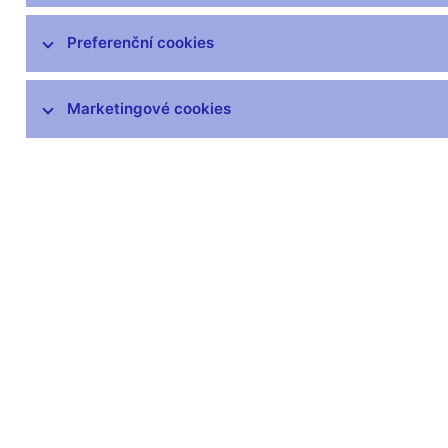
Zprávy o vývoji platební bilance
Preferenční cookies
Šetření úvěrových podmínek bank
Marketingové cookies
Přijetí eura
Měnová politika a její zázemí
Externí posouzení analytického a
modelového rámce měnové politiky
Související odkazy
Jak se bankovní rada rozhoduje
Hlasování bankovní rady (xlsx, 169 kB)