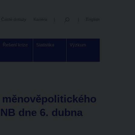
Časté dotazy
Kariéra
English
Řešení krize
Statistika
Výzkum
měnověpolitického
ČNB dne 6. dubna