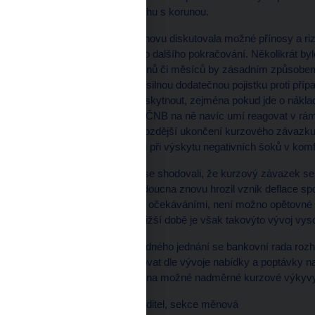
zjevná „překoupenost“ trhu s korunou.
Bankovní rada rovněž znovu diskutovala možné přínosy a r
srovnání s variantou jeho dalšího pokračování. Několikrát b
v řádu několika málo týdnů či měsíců by zásadním způsobem
Nepředstavovalo by tak silnou dodatečnou pojistku proti př
šoky se mohou vždy vyskytnout, zejména pokud jde o náklad
však nic nenasvědčuje. ČNB na ně navíc umí reagovat v rámci 
tomu zazněl názor, že pozdější ukončení kurzového závazku b
měnová politika by byla i při výskytu negativních šoků v komfo
Členové bankovní rady se shodovali, že kurzový závazek se
politiky. Pokud by do budoucna znovu hrozil vznik deflace s
neukotvenými inflačními očekáváními, není možno opětovné 
nástroje vyloučit. V nejbližší době je však takovýto vývoj 
Na závěr svého mimořádného jednání se bankovní rada rozh
se tak bude nyní pohybovat dle vývoje nabídky a poptávky n
případě potřeby připravena možné nadměrné kurzové výkyvy 
Zapsal: Tomáš Holub, ředitel, sekce měnová