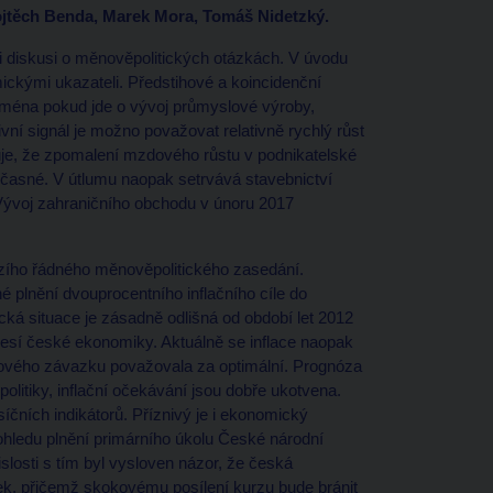
Vojtěch Benda, Marek Mora, Tomáš Nidetzký.
 diskusi o měnověpolitických otázkách. V úvodu
kými ukazateli. Předstihové a koincidenční
jména pokud jde o vývoj průmyslové výroby,
ní signál je možno považovat relativně rychlý růst
uje, že zpomalení mzdového růstu v podnikatelské
dočasné. V útlumu naopak setrvává stavebnictví
. Vývoj zahraničního obchodu v únoru 2017
zího řádného měnověpolitického zasedání.
é plnění dvouprocentního inflačního cíle do
 situace je zásadně odlišná od období let 2012
ecesí české ekonomiky. Aktuálně se inflace naopak
ového závazku považovala za optimální. Prognóza
politiky, inflační očekávání jsou dobře ukotvena.
síčních indikátorů. Příznivý je i ekonomický
ohledu plnění primárního úkolu České národní
islosti s tím byl vysloven názor, že česká
k, přičemž skokovému posílení kurzu bude bránit