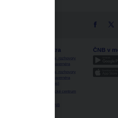
tter
odkazy
ČNB extra
ČNB v m
a
Vystoupení, rozhovory
a články guvernéra
ázky
Vystoupení, rozhovory
ajetku
a články guvernéra
ných prostor
(úplný výpis)
Návštěvnické centrum
ČNB
Historie ČNB