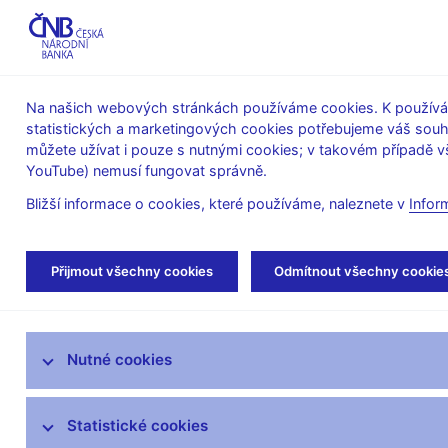
ABO-K
Na našich webových stránkách používáme cookies. K používán
statistických a marketingových cookies potřebujeme váš sou
O ČNB
Měnová
Finanční
můžete užívat i pouze s nutnými cookies; v takovém případě vš
YouTube) nemusí fungovat správně.
politika
stabilita
Bližší informace o cookies, které používáme, naleznete v
Infor
Úvod
Měnová politika
Rozhodnutí bankovn
Přijmout všechny cookies
Odmítnout všechny cookie
Úloha měnové politiky
Nutné cookies
Rozhodnutí bankovní rady
Prognóza
Statistické cookies
Zprávy o měnové politice