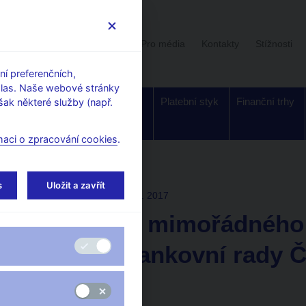
Uživatelská sekce
Stalo se
Pro média
Kontakty
Stížnosti
í preferenčních,
hlas. Naše webové stránky
Dohled a
Bankovky a
Platební styk
Finanční trhy
ak některé služby (např.
regulace
mince
maci o zpracování cookies
.
í rady
s
Uložit a zavřít
ROZHODNUTÍ BR
6. 4. 2017
Záznam z mimořádného 
jednání bankovní rady 
2017