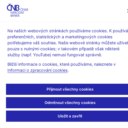
MENU
Na našich webových stránkách používáme cookies. K používá
preferenčních, statistických a marketingových cookies
Úvod
Finanční trhy
potřebujeme váš souhlas. Naše webové stránky můžete užívat
SKD – systém krátkodobých dluhopisů
Statistika SKD
pouze s nutnými cookies; v takovém případě však některé
Objemy a počty transakcí SKD
služby (např. YouTube) nemusí fungovat správně.
Průměrný denní počet
Bližší informace o cookies, které používáme, naleznete v
Informaci o zpracování cookies
.
transakcí v roce 2016
Přijmout všechny cookies
Celkový počet transakcí v roce – 9 873
Odmítnout všechny cookies
50
Uložit a zavřít
40