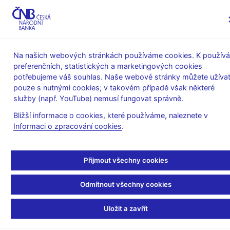
MENU
Na našich webových stránkách používáme cookies. K používá
preferenčních, statistických a marketingových cookies
Úvod
Finanční trhy
potřebujeme váš souhlas. Naše webové stránky můžete užívat
SKD – systém krátkodobých dluhopisů
Statistika SKD
pouze s nutnými cookies; v takovém případě však některé
Objemy a počty transakcí SKD
služby (např. YouTube) nemusí fungovat správně.
Průměrný denní počet
Bližší informace o cookies, které používáme, naleznete v
Informaci o zpracování cookies
.
transakcí v roce 2009
Přijmout všechny cookies
Celkový počet transakcí v roce – 11 914
Odmítnout všechny cookies
60
Uložit a zavřít
50