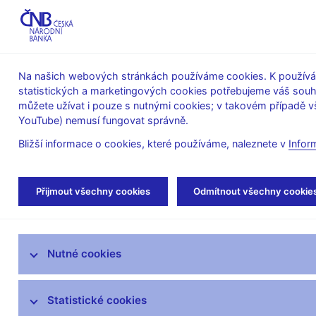
ABO-K
Na našich webových stránkách používáme cookies. K používán
statistických a marketingových cookies potřebujeme váš sou
O ČNB
Měnová
Finanční
můžete užívat i pouze s nutnými cookies; v takovém případě vš
YouTube) nemusí fungovat správně.
politika
stabilita
Bližší informace o cookies, které používáme, naleznete v
Infor
Úvod
Finanční trhy
Peněžní trh
Obra
Přijmout všechny cookies
Odmítnout všechny cookie
Devizový trh
Nutné cookies
Peněžní trh
Trh státních dluhopisů
Statistické cookies
Inflační očekávání finančního trhu