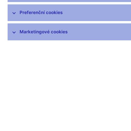
SKD – systém krátkodobých dluhopisů
Preferenční cookies
Předpisy k obchodům ČNB
Marketingové cookies
Eurošetření
Zlato ČNB
Zůstaňme v kontaktu
Newsle
Nejčastější odkazy
Povinné 
Výměna neplatných
Úřední desk