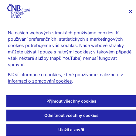
MENU
Na našich webových stránkách používáme cookies. K
používání preferenčních, statistických a marketingových
Úvod
Finanční trhy
Peněžní trh
cookies potřebujeme váš souhlas. Naše webové stránky
Obraty na peněžním trhu
můžete užívat i pouze s nutnými cookies; v takovém případě
však některé služby (např. YouTube) nemusí fungovat
Říjen 2002
správně.
Bližší informace o cookies, které používáme, naleznete v
Říjen 2002
<O/N;3M>
(3M;6M>
(6M;12M>
Celk
Informaci o zpracování cookies
.
DEPO
(celkem v
43 884
853
152
44 8
Přijmout všechny cookies
mio CZK)
Obchody s
Odmítnout všechny cookies
20 798
405
102
21 3
rezidenty
Uložit a zavřít
Obchody s