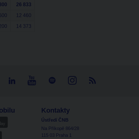
800
26 833
600
12 460
200
14 373
obilu
Kontakty
Ústředí ČNB
Na Příkopě 864/28
115 03 Praha 1