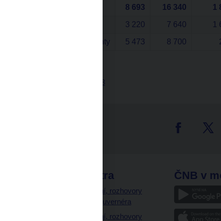
FRA (v mil. CZK)
8 693
16 340
1 
Obchody s rezidenty
3 220
7 640
1 
Obchody s nerezidenty
5 473
8 700
Tisková zpráva, 6.5.2008
tter
odkazy
ČNB extra
ČNB v m
a
Vystoupení, rozhovory
a články guvernéra
ázky
Vystoupení, rozhovory
ajetku