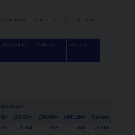
Časté dotazy
Kariéra
English
Řešení krize
Statistika
Výzkum
Splatnost
1M>
(1M;3M>
(3M;6M>
(6M;12M>
Celkem
522
1 784
273
350
77 168