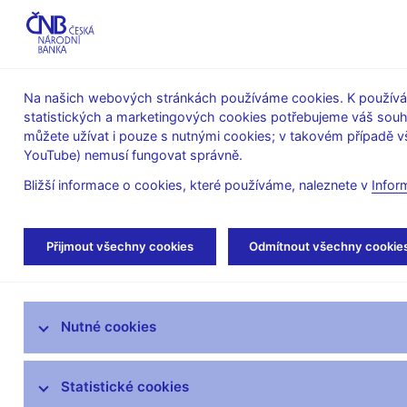
ABO-K
Na našich webových stránkách používáme cookies. K používán
statistických a marketingových cookies potřebujeme váš sou
O ČNB
Měnová
Finanční
můžete užívat i pouze s nutnými cookies; v takovém případě vš
YouTube) nemusí fungovat správně.
politika
stabilita
Bližší informace o cookies, které používáme, naleznete v
Infor
Úvod
Finanční trhy
Peněžní trh
Obra
Přijmout všechny cookies
Odmítnout všechny cookie
Devizový trh
Nutné cookies
Peněžní trh
Trh státních dluhopisů
Statistické cookies
Inflační očekávání finančního trhu