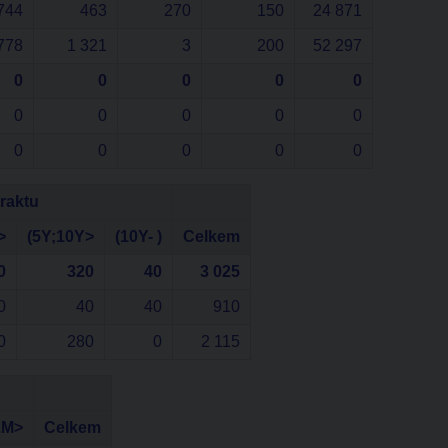
744
463
270
150
24 871
778
1 321
3
200
52 297
0
0
0
0
0
0
0
0
0
0
0
0
0
0
0
raktu
>
(5Y;10Y>
(10Y- )
Celkem
0
320
40
3 025
0
40
40
910
0
280
0
2 115
2M>
Celkem