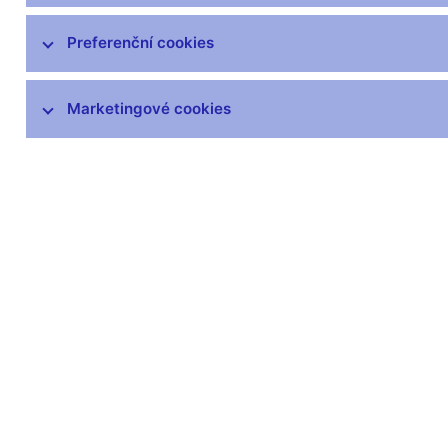
SKD – systém krátkodobých dluhopisů
Preferenční cookies
Předpisy k obchodům ČNB
Marketingové cookies
Eurošetření
Zlato ČNB