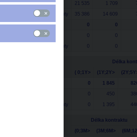
Obchody s rezidenty
21 535
1 709
Obchody s nerezidenty
35 386
14 609
REPO (v mil CZK)
0
0
Obchody s rezidenty
0
0
Obchody s nerezidenty
0
0
Délka kont
Duben 2008
( 0;1Y>
(1Y;2Y>
(2Y;5Y
IRS (v mil. CZK)
0
1 845
82
Obchody s rezidenty
0
450
38
Obchody s nerezidenty
0
1 395
44
Délka kontraktu
Duben 2008
(0;3M>
(3M;6M>
(6M;1