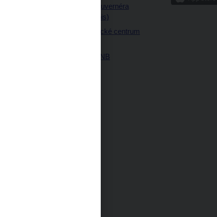
a články guvernéra
ných prostor
(úplný výpis)
Návštěvnické centrum
ČNB
Historie ČNB