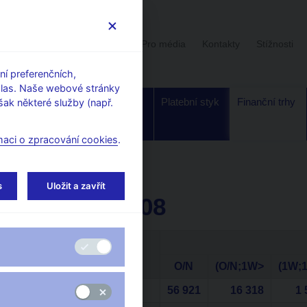
Uživatelská sekce
Stalo se
Pro média
Kontakty
Stížnosti
í preferenčních,
hlas. Naše webové stránky
Dohled a
Bankovky a
Platební styk
Finanční trhy
ak některé služby (např.
regulace
mince
maci o zpracování cookies
.
ty na peněžním trhu
s
Uložit a zavřít
Duben 2008
Duben 2008
O/N
(O/N;1W>
(1W;
DEPO (v mil CZK)
56 921
16 318
1 