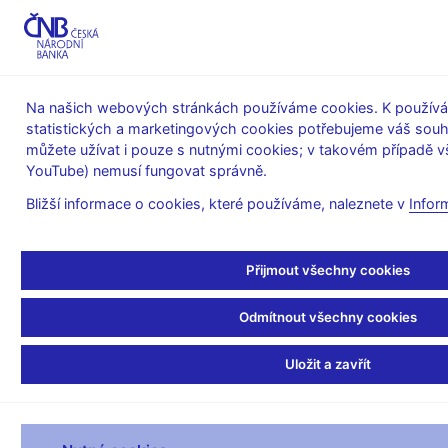
MENU
Na našich webových stránkách používáme cookies. K používán
statistických a marketingových cookies potřebujeme váš sou
Úvod
Finanční trhy
Devizový trh
můžete užívat i pouze s nutnými cookies; v takovém případě vš
Obraty na devizovém trhu
YouTube) nemusí fungovat správně.
duben 2000
Bližší informace o cookies, které používáme, naleznete v
Infor
duben
Přijmout všechny cookies
2000
Odmítnout všechny cookies
USD/CZK
EUR/CZK
JPY/CZK
Ostatn
Spot
Uložit a zavřít
130,5
574,6
0,8
(celkem)
s ostatními
market-