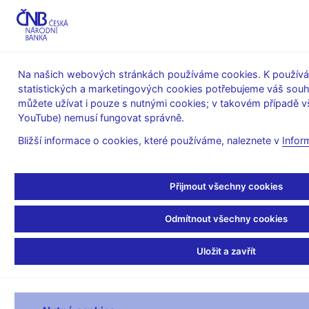
MENU
Na našich webových stránkách používáme cookies. K používán
statistických a marketingových cookies potřebujeme váš sou
Úvod
Finanční trhy
Devizový trh
můžete užívat i pouze s nutnými cookies; v takovém případě vš
Obraty na devizovém trhu
YouTube) nemusí fungovat správně.
Říjen 2009
Bližší informace o cookies, které používáme, naleznete v
Infor
(v mil. USD za den)
Přijmout všechny cookies
USD/CZK
EUR/CZK
JPY/CZK
Ostatn
Odmítnout všechny cookies
Spot
79,9
542,0
2,1
(celkem)
Uložit a zavřít
s ostatními
market-
16,3
85,5
0,0
makery v