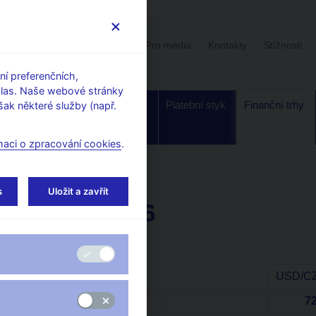
Uživatelská sekce
Stalo se
Pro média
Kontakty
Stížnosti
í preferenčních,
hlas. Naše webové stránky
Dohled a
Bankovky a
Platební styk
Finanční trhy
ak některé služby (např.
regulace
mince
maci o zpracování cookies
.
ty na devizovém trhu
s
Uložit a zavřít
Říjen 2006
(v mil. USD za den)
USD/C
Spot (celkem)
72