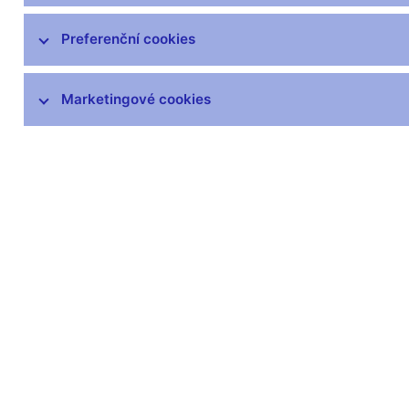
SKD – systém krátkodobých dluhopisů
Preferenční cookies
Předpisy k obchodům ČNB
Marketingové cookies
Eurošetření
Zlato ČNB