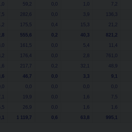
,0
59,2
0,0
1,0
7,2
,5
282,6
0,0
3,9
136,3
,2
175,5
0,4
15,3
21,2
,8
555,6
0,2
40,3
821,2
,0
161,5
0,0
5,4
11,4
,2
176,4
0,0
2,8
761,0
,6
217,7
0,2
32,1
48,9
,6
46,7
0,0
3,3
9,1
0,0
0,0
0,0
0,0
0,0
7,1
19,9
0,0
1,6
7,5
6,5
26,9
0,0
1,6
1,6
,1
1 119,7
0,6
63,8
995,1