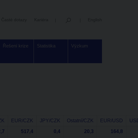
Časté dotazy
Kariéra
English
Řešení krize
Statistika
Výzkum
ZK
EUR/CZK
JPY/CZK
Ostatní/CZK
EUR/USD
US
,7
517,4
0,4
20,3
164,8