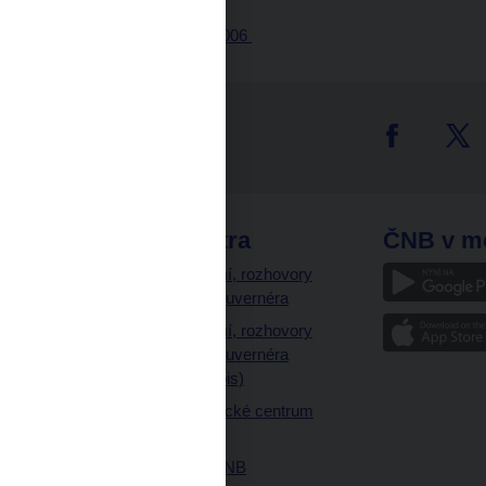
Tisková zpráva z 7.11.2006
tter
odkazy
ČNB extra
ČNB v m
a
Vystoupení, rozhovory
a články guvernéra
ázky
Vystoupení, rozhovory
ajetku
a články guvernéra
ných prostor
(úplný výpis)
Návštěvnické centrum
ČNB
Historie ČNB