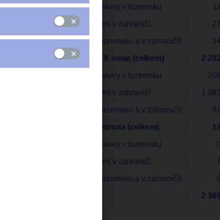
s ostatními market-makery v tuzemsku
11
s finančními institucemi v zahraničí
27
s ostatními (klienti v tuzemsku a v zahraničí)
34
Outright forward + FX swap (celkem)
2 282
s ostatními market-makery v tuzemsku
208
s finančními institucemi v zahraničí
1 983
s ostatními (klienti v tuzemsku a v zahraničí)
91
Opce - nominální hodnota (celkem)
13
s ostatními market-makery v tuzemsku
s finančními institucemi v zahraničí
s ostatními (klienti v tuzemsku a v zahraničí)
Celkem
2 369