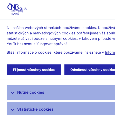
ABO-K
Na našich webových stránkách používáme cookies. K používán
statistických a marketingových cookies potřebujeme váš sou
O ČNB
Měnová
Finanční
můžete užívat i pouze s nutnými cookies; v takovém případě vš
YouTube) nemusí fungovat správně.
politika
stabilita
Bližší informace o cookies, které používáme, naleznete v
Infor
Úvod
Finanční trhy
Devizový trh
Obra
Přijmout všechny cookies
Odmítnout všechny cookie
Devizový trh
Nutné cookies
Peněžní trh
Trh státních dluhopisů
Statistické cookies
Inflační očekávání finančního trhu