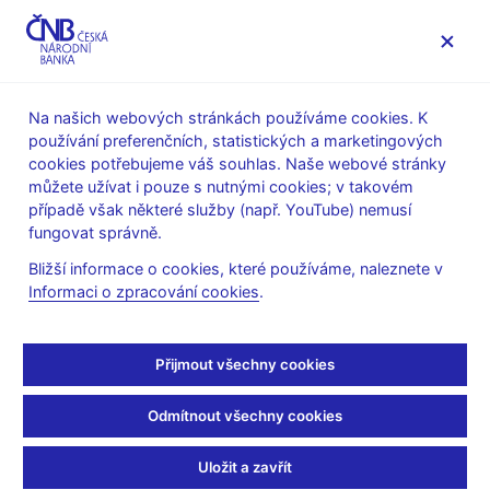
MENU
Na našich webových stránkách používáme cookies. K
používání preferenčních, statistických a marketingových
Úvod
Finanční stabilita
cookies potřebujeme váš souhlas. Naše webové stránky
Makroobezřetnostní politika
můžete užívat i pouze s nutnými cookies; v takovém
Stanovení horní hranice úvěrových ukazatelů LTV, DSTI a
případě však některé služby (např. YouTube) nemusí
DTI
fungovat správně.
Praktické postupy pro implementaci změn v Doporučení ČNB
k řízení rizik spojených s poskytováním spotřebitelských
Bližší informace o cookies, které používáme, naleznete v
úvěrů na bydlení
Informaci o zpracování cookies
.
Praktické postupy pro
Přijmout všechny cookies
implementaci změn
Odmítnout všechny cookies
v Doporučení ČNB
Uložit a zavřít