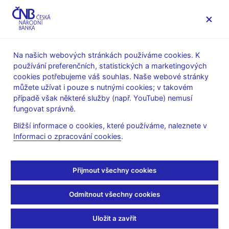
MENU
Na našich webových stránkách používáme cookies. K
používání preferenčních, statistických a marketingových
Úvod
Výzkum
Publikace výzkumu
cookies potřebujeme váš souhlas. Naše webové stránky
Working Papers
můžete užívat i pouze s nutnými cookies; v takovém
případě však některé služby (např. YouTube) nemusí
7. 12. 2006
fungovat správně.
Measures of Potential
Bližší informace o cookies, které používáme, naleznete v
Informaci o zpracování cookies
.
Output from an
Estimated DSGE Model
Přijmout všechny cookies
of the United States
Odmítnout všechny cookies
Michel Juillard, Ondřej Kameník, Michael Kumhof, Douglas
Uložit a zavřít
Laxton