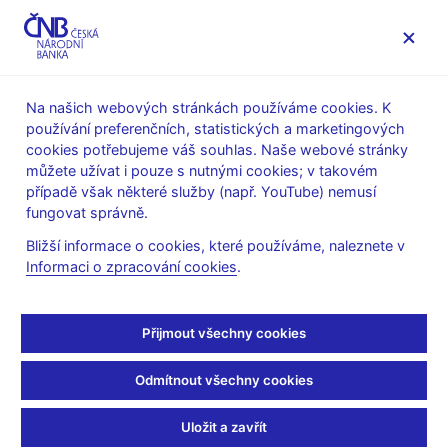
MENU
Na našich webových stránkách používáme cookies. K
používání preferenčních, statistických a marketingových
Úvod
Dohled a regulace
Výkon dohledu
cookies potřebujeme váš souhlas. Naše webové stránky
Informační povinnosti subjektů finančního trhu vůči České
můžete užívat i pouze s nutnými cookies; v takovém
národní bance
případě však některé služby (např. YouTube) nemusí
Výkaznictví bank a poboček zahraničních bank vůči České
fungovat správně.
národní bance
Opravná metodika k dohledovému výkaznictví pro banky, DZ
Bližší informace o cookies, které používáme, naleznete v
a OCP podle nařízení EU a národních požadavků
Informaci o zpracování cookies
.
(EBA20180601) pro data od 30.6.2018
Opravná metodika k
Přijmout všechny cookies
dohledovému
Odmítnout všechny cookies
výkaznictví pro banky,
Uložit a zavřít