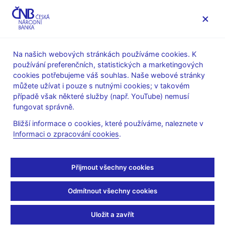
MENU
Na našich webových stránkách používáme cookies. K
používání preferenčních, statistických a marketingových
Úvod
Dohled a regulace
Legislativní základna
cookies potřebujeme váš souhlas. Naše webové stránky
Stanoviska k regulaci finančního trhu
můžete užívat i pouze s nutnými cookies; v takovém
případě však některé služby (např. YouTube) nemusí
K placení příspěvků do
fungovat správně.
Garančního fondu
Bližší informace o cookies, které používáme, naleznete v
Informaci o zpracování cookies
.
obchodníků s cennými
papíry
Přijmout všechny cookies
Odmítnout všechny cookies
Cíl stanoviska
Stanovisko se blíže vyjadřuje k otázce, zda musí mít výnos z
Uložit a zavřít
poplatků a provizí za poskytnuté investiční služby, ze kterých