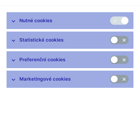
se vypočítává příspěvek do Garančního fondu obchodníků s
cennými papíry (GFOCP), přímou vazbu na držení nebo správu
majetku zákazníka.
Nutné cookies
Shrnutí stanoviska
Roční příspěvek obchodníka s cennými papíry do GFOCP
Statistické cookies
ve smyslu § 129 ZPKT, stanovený jako 2 % z objemu výnosů
z poplatků a provizí za poskytnuté investiční služby za
poslední kalendářní rok, nelze omezovat na poplatky a
Preferenční cookies
provize spojené s držením nebo správou zákaznického
majetku. Takové omezení by bylo v rozporu s dikcí zákona i
Marketingové cookies
skutečností, že
ochrana GFOCP přispívá k důvěře investorů
v celý sektor, z čehož mají prospěch všichni obchodníci
s cennými papíry, tedy i ti, kteří neposkytují investiční
služby spojené s držením nebo správou majetku zákazníka.
Odůvodnění
Podle § 128 odst. 11 písm. a) ZPKT lze prostředky GFOCP
použít výhradně na náhrady plynoucí z neschopnosti
obchodníka s cennými papíry splnit své závazky spočívající ve