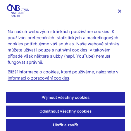
MENU
Na našich webových stránkách používáme cookies. K
používání preferenčních, statistických a marketingových
Úvod
Dohled a regulace
Legislativní základna
cookies potřebujeme váš souhlas. Naše webové stránky
Stanoviska k regulaci finančního trhu
můžete užívat i pouze s nutnými cookies; v takovém
případě však některé služby (např. YouTube) nemusí
K simulovanému
fungovat správně.
obchodování na demo
Bližší informace o cookies, které používáme, naleznete v
Informaci o zpracování cookies
.
účtu
Přijmout všechny cookies
Cíl stanoviska
ČNB sděluje v tomto stanovisku svůj přístup k tzv.
Odmítnout všechny cookies
simulovanému obchodování na demo účtu, při kterém
nedochází k zadávání a provádění skutečných obchodních
Uložit a zavřít
pokynů, tzn. ani skutečných transakcí a k některým