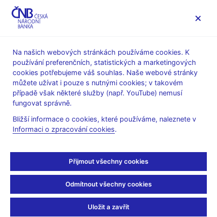
MENU
Na našich webových stránkách používáme cookies. K
používání preferenčních, statistických a marketingových
Úvod
Dohled a regulace
Legislativní základna
cookies potřebujeme váš souhlas. Naše webové stránky
Stanoviska k regulaci finančního trhu
můžete užívat i pouze s nutnými cookies; v takovém
případě však některé služby (např. YouTube) nemusí
Je bezúplatná nabídka
fungovat správně.
cenných papírů
Bližší informace o cookies, které používáme, naleznete v
Informaci o zpracování cookies
.
zaměstnancům emitenta
veřejnou nabídkou?
Přijmout všechny cookies
Odmítnout všechny cookies
V dohledové praxi se v souvislosti s bezúplatným
nabýváním cenných papírů Česká národní banka setkává
Uložit a zavřít
s dvěma jeho formami.