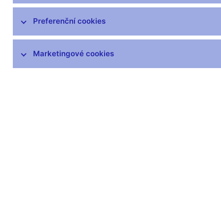
Pojišťovny, zajišťovny a pojišťovací
Preferenční cookies
zprostředkovatelé
Penzijní společnosti a fondy,
zprostředkovatelé penzijních
Marketingové cookies
produktů
Obchodníci s cennými papíry,
investiční zprostředkovatelé
Investiční společnosti a investiční
fondy
Platební instituce a instituce
elektronických peněz, poskytovatelé
platebních služeb malého rozsahu a
vydavatelé elektronických peněz
malého rozsahu
Finanční konglomeráty
Obchodní systémy, vypořádání,
evidence a ochrana trhu