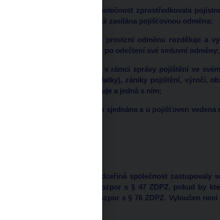
- makléřská dceřiná společnost zprostředkovala pojistné
společnost, které je také zasílána pojišťovnou odměna;
- mateřská společnost provizní odměnu rozděluje a vyč
makléřské společnosti, po odečtení své smluvní odměny;
- mateřská společnost v rámci správy pojištění ve své
(neplatiče, dluhy, přeplatky), zániky pojištění, výročí, 
potom klienta upozorňuje a jedná s ním;
- zmocnění klientů jsou sjednána a u pojišťoven vedena 
výhradně s ní.
Shrnutí
Pokud by mateřská a dceřiná společnost zastupovaly s
pojišťovně, šlo by o rozpor s § 47 ZDPZ, pokud by kte
pojišťovnu, šlo by o rozpor s § 76 ZDPZ
.
Vyloučen není 
uvedených zákazů.