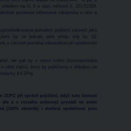
s ohledem na čl. 3 a násl. nařízení č. 2017/2359,
podmínek povinnost informovat zákazníka o něm a
rostředkovávat jednotlivé pojištění zároveň jako
orušení by se jednalo také tehdy, kdy by SZ
gent, a zároveň pomáhal zákazníkovi při uplatňování
akléř, ale pak by v rámci svého živnostenského
se o střet zájmů, který by pojišťovna s ohledem na
ožadavky § 6 ZPoj.
e ZDPZ při správě pojištění, když tuto činnost
u dle a v rozsahu smlouvy) provádí ve svém
á (100% vlastník) i dceřiná společnost jsou