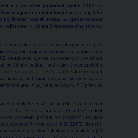
tění a o porušení povinností podle ZDPZ se
išťovací agent a při uplatňování práv z pojištění
ko pojišťovací makléř. Pokud SZ zprostředkoval
 pro pojišťovnu v režimu živnostenského zákona,
. šetření nutné ke zjištění rozsahu povinnosti plnit
išťovny, není pojmově součástí zprostředkování
DPZ dereguloval agendu samostatných likvidátorů
ání pojištění a podřadil pod režim živnostenského
uhou stranu pomoc poskytovaná zákazníkovi při
nou událostí, pod zprostředkování pojištění spadá.
latňování práv z pojištění ve smyslu § 2 písm. e)
ťovacího makléře a ve stejné roli je zákazníkovi
du 5. ZDPZ, o střet zájmů nejde. Pokud SZ sjednal
nského oprávnění provádí pro pojišťovnu likvidaci
ské a agentské činnosti podle § 76 ZDPZ, nicméně
nezávislé kontroly takové likvidace) v souladu s § 6
[1]
tento střet zájmů dopad na zákazníka
a jde o