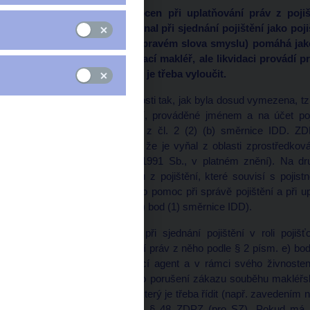
SZ může být nápomocen při uplatňování práv z pojiš
nejedná, ledaže SZ jednal při sjednání pojištění jako poj
(které není likvidací v pravém slova smyslu) pomáhá ja
pojištění jako pojišťovací makléř, ale likvidaci provádí
jde o střet zájmů, který je třeba vyloučit.
Likvidace pojistné události tak, jak byla dosud vymezena, tzn
ze sjednaného pojištění, prováděné jménem a na účet poj
pojištění, jak vyplývá i z čl. 2 (2) (b) směrnice IDD. Z
pojistných událostí tím, že je vyňal z oblasti zprostředkov
zákona (zákon č. 455/1991 Sb., v platném znění). Na dr
uplatňování těch nároků z pojištění, které souvisí s pojist
V takovém případě jde o pomoc při správě pojištění a při up
bodu 5. ZDPZ (a čl. 2 (1) bod (1) směrnice IDD).
Pokud tedy SZ jednal při sjednání pojištění v roli pojiš
nápomocen při uplatnění práv z něho podle § 2 písm. e) bo
pojištění jako pojišťovací agent a v rámci svého živnoste
pojistné události, nejde o porušení zákazu souběhu makléř
může jít o střet zájmů, který je třeba řídit (např. zavedením 
ZPoj (pro pojišťovnu) a § 48 ZDPZ (pro SZ). Pokud má 