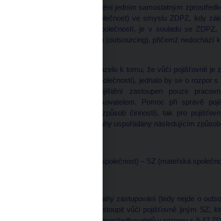
Pomoc při správě pojištění jedním samostatným zprostředko
jiného SZ (dceřinou společnost) ve smyslu ZDPZ, kdy zá
výhradně s dceřinou společností, je v souladu se ZDPZ, 
činností jiným subjektem (outsourcing), přičemž nedochází k
pojištění.
Pokud by naopak docházelo k tomu, že vůči pojišťovně je z
jiným SZ (mateřskou společností), jednalo by se o rozpor 
při zprostředkování pojištění zastoupen pouze prac
pojišťovacím zprostředkovatelem. Pomoc při správě pojiš
zákazníka (makléřský způsob činnosti), tak pro pojišťov
pojištění jsou právní vztahy uspořádány následujícím způso
zákazník – SZ (dceřiná společnost) – SZ (mateřská společno
s tím, že se jedná o vztahy zastupování (tedy nejde o out
zároveň se nechává zastoupit vůči pojišťovně jiným SZ, k
řetězení pojišťovacích zprostředkovatelů v rozporu s § 47 Z