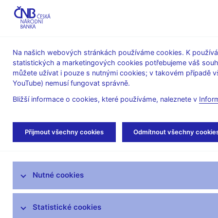
ABO-K
Na našich webových stránkách používáme cookies. K používán
statistických a marketingových cookies potřebujeme váš sou
O ČNB
Měnová
Finanční
můžete užívat i pouze s nutnými cookies; v takovém případě vš
YouTube) nemusí fungovat správně.
politika
stabilita
Bližší informace o cookies, které používáme, naleznete v
Infor
Úvod
Dohled a regulace
Legislativní zákl
Přijmout všechny cookies
Odmítnout všechny cookie
Strategie dohledu
Nutné cookies
Co nového v dohledu
Legislativní základna
Statistické cookies
Banky a družstevní záložny