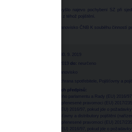
[1]
Např. tehdy, kdyby vyšlo najevo pochybení SZ při sjedn
likvidaci pojistné události z téhož pojištění.
[2]
Viz také výkladové stanovisko ČNB K souběhu činností poj
2008.
Datum zveřejnění:
30. 9. 2019
Platnost od:
30. 9. 2019
do:
neurčeno
Typ dokumentu:
Stanovisko
Upravuje oblast:
Ochrana spotřebitele,
Pojišťovny a poj
Seznam souvisejících předpisů:
• Směrnice Evropského parlamentu a Rady (EU) 2016/97 o 
• Nařízení Komise v přenesené pravomoci (EU) 2017/235
parlamentu a Rady (EU) 2016/97, pokud jde o požadavky 
vztahující se na pojišťovny a distributory pojištění (naří
• Nařízení Komise v přenesené pravomoci (EU) 2017/235
parlamentu a Rady (EU) 2016/97, pokud jde o požadavky 