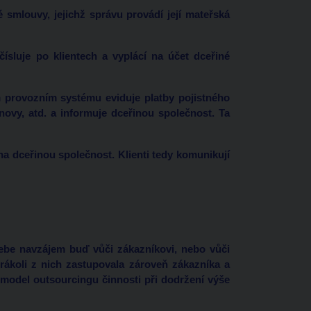
 smlouvy, jejichž správu provádí její mateřská
ísluje po klientech a vyplácí na účet dceřiné
m provozním systému eviduje platby pojistného
obnovy, atd. a informuje dceřinou společnost. Ta
na dceřinou společnost. Klienti tedy komunikují
ebe navzájem buď vůči zákazníkovi, nebo vůči
rákoli z nich zastupovala zároveň zákazníka a
model outsourcingu činnosti při dodržení výše