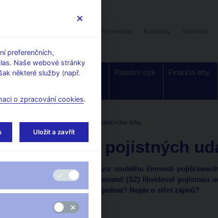
Uživatelská sekce
Stalo se
Pro média
Kontakty
Stížnosti
í preferenčních,
hlas. Naše webové stránky
Dohled a
Bankovky a
Platební styk
Finanční trhy
ak některé služby (např.
regulace
mince
maci o zpracování cookies
.
adna
Stanoviska k regulaci finančního trhu
s
Uložit a zavřít
Likvidace pojistných udá
1) Je vzhledem k zákazu souběhu činnosti pojišťovací
samostatný zprostředkovatel (SZ) likvidoval pojistnou u
práv z pojištění, které sjednal? Nejde o střet zájmů?
Shrnutí: