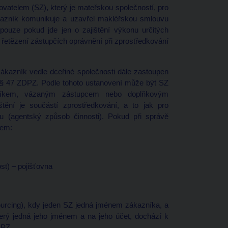
vatelem (SZ), který je mateřskou společností, pro
kazník komunikuje a uzavřel makléřskou smlouvu
pouze pokud jde jen o zajištění výkonu určitých
 řetězení zástupčích oprávnění při zprostředkování
ákazník vedle dceřiné společnosti dále zastoupen
s § 47 ZDPZ. Podle tohoto ustanovení může být SZ
ovníkem, vázaným zástupcem nebo doplňkovým
tění je součástí zprostředkování, a to jak pro
nu (agentský způsob činnosti). Pokud při správě
bem:
st) – pojišťovna
sourcing), kdy jeden SZ jedná jménem zákazníka, a
terý jedná jeho jménem a na jeho účet, dochází k
DPZ.