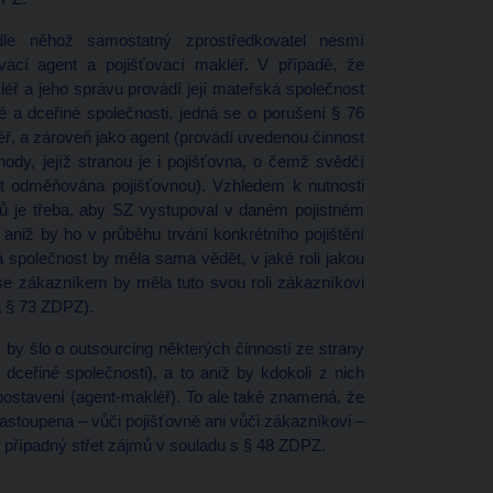
e něhož samostatný zprostředkovatel nesmí
ťovací agent a pojišťovací makléř. V případě, že
léř a jeho správu provádí její mateřská společnost
é a dceřiné společnosti, jedná se o porušení § 76
ř, a zároveň jako agent (provádí uvedenou činnost
ody, jejíž stranou je i pojišťovna, o čemž svědčí
nost odměňována pojišťovnou). Vzhledem k nutnosti
adů je třeba, aby SZ vystupoval v daném pojistném
niž by ho v průběhu trvání konkrétního pojištění
ná společnost by měla sama vědět, v jaké roli jakou
 se zákazníkem by měla tuto svou roli zákazníkovi
a § 73 ZDPZ).
by šlo o outsourcing některých činností ze strany
dceřiné společnosti), a to aniž by kdokoli z nich
postavení (agent-makléř). To ale také znamená, že
stoupena – vůči pojišťovně ani vůči zákazníkovi –
t případný střet zájmů v souladu s § 48 ZDPZ.