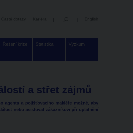
Časté dotazy
Kariéra
English
Řešení krize
Statistika
Výzkum
lostí a střet zájmů
ho agenta a pojišťovacího makléře možné, aby
dálost nebo asistoval zákazníkovi při uplatnění