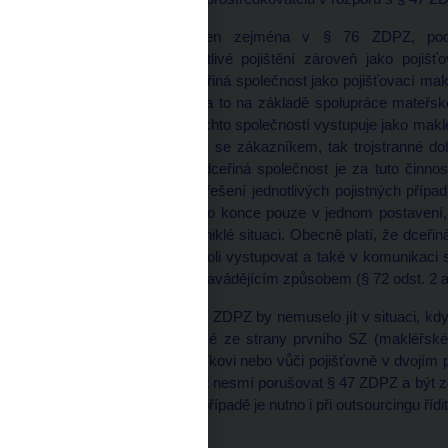
Střet zájmů je upraven zejména v § 76 ZDPZ, podl
zprostředkovávat jednotlivé pojištění zároveň jako pojiš
pojištění sjednávala dceřiná společnost jako pojišťovací mak
jako pojišťovací agent, a to na základě spolupráce mateřsk
ZDPZ, pokud jedna z těchto společností vystupuje jako maklé
na základě jak smlouvy se zákazníkem, tak trojstranné doh
i skutečnost, že i tato dceřiná společnost je za tuto čin
objektivního přístupu k řešení jednotlivých pojistných příp
vztahu od začátku až do konce pouze v jednom postavení, a
měnil v závislosti na vzniklé situaci. Obecně platí, že dceři
činnost provádí, v této roli vystupovat a také v komunikaci
sdělit, a to jasným a nezavádějícím způsobem (§ 72 odst. 2 
Naopak o porušení § 76 ZDPZ by nemuselo jít v situaci, kdy 
pojišťovny, případně také ze strany prvního SZ (makléřské 
vystupoval vůči zákazníkovi nebo vůči pojišťovně v dvojím 
ani mateřská společnost nesmí porušovat § 47 ZDPZ a být za
druhým SZ. V každém případě je nutno i při outsourcingu řídi
--------