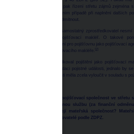
rezervotvorné pojištění, pak řízení střetu zájmů zejména 
zahrnuje také v konkrétním případě při naplnění dalších 
zastoupení pojišťovny odmítnout.
Ve smyslu § 76 ZDPZ samostatný zprostředkovatel nesmí zp
pojišťovací agent a pojišťovací makléř. O takové p
zprostředkovával pojištění pro pojišťovnu jako pojišťovací a
[2]
nároků z něj v roli pojišťovacího makléře.
Pokud by SZ zprostředkoval pojištění jako pojišťovací m
oprávnění prováděl likvidaci pojistné události, jednalo by 
obdobnou míru rizikovosti měla zcela vyloučit v souladu s p
2) Nebude makléřská pojišťovací společnost ve střetu s
pro ni jako nakupovanou službu (za finanční odměn
provozním systému její mateřská společnost? Mateřsk
samostatní zprostředkovatelé podle ZDPZ.
Popis činnosti: