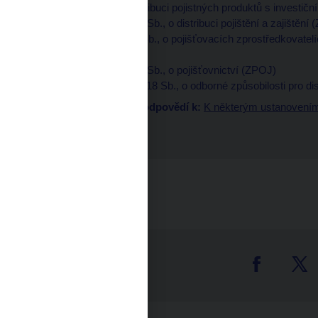
vztahující se na distribuci pojistných produktů s investi
• Zákon č. 170/2018 Sb., o distribuci pojištění a zajištění
• Zákon č. 38/2004 Sb., o pojišťovacích zprostředkovatel
událostí (ZPZ)
• Zákon č. 277/2009 Sb., o pojišťovnictví (ZPOJ)
• Vyhláška č. 195/2018 Sb., o odborné způsobilosti pro dis
Součástí souboru odpovědí k:
K některým ustanovením z
ID:
RS2019-22
Exportovat do pdf
tter