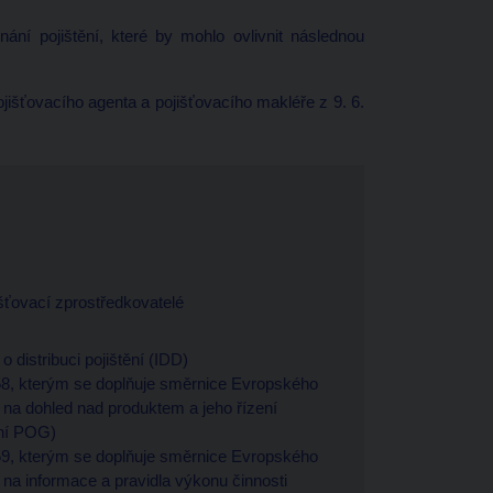
ání pojištění, které by mohlo ovlivnit následnou
išťovacího agenta a pojišťovacího makléře z 9. 6.
išťovací zprostředkovatelé
distribuci pojištění (IDD)
8, kterým se doplňuje směrnice Evropského
na dohled nad produktem a jeho řízení
zení POG)
9, kterým se doplňuje směrnice Evropského
na informace a pravidla výkonu činnosti