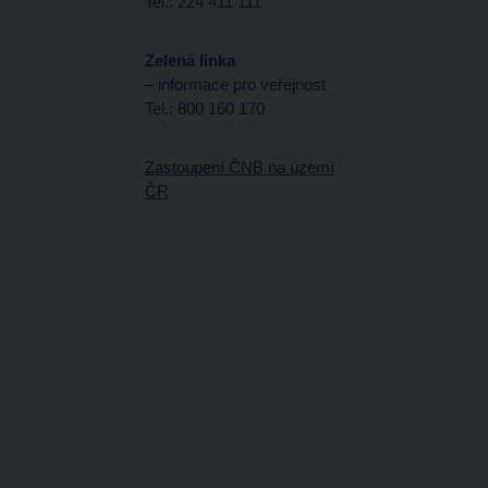
Tel.: 224 411 111
Zelená linka
– informace pro veřejnost
Tel.: 800 160 170
Zastoupení ČNB na území
ČR