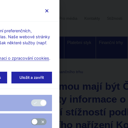
Uživatelská sekce
Stalo se
Pro média
Kontakty
Stížnosti
í preferenčních,
hlas. Naše webové stránky
Dohled a
Bankovky a
Platební styk
Finanční trhy
ak některé služby (např.
regulace
mince
maci o zpracování cookies
.
adna
Stanoviska k regulaci finančního trhu
s
Uložit a zavřít
Jakou formou mají být 
poskytnuty informace o 
vyřizování stížností podl
prováděcího nařízení K