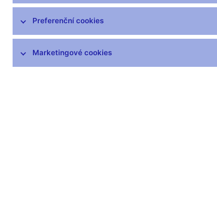
Pojišťovny, zajišťovny a pojišťovací
Preferenční cookies
zprostředkovatelé
Penzijní společnosti a fondy,
zprostředkovatelé penzijních
Marketingové cookies
produktů
Obchodníci s cennými papíry,
investiční zprostředkovatelé
Investiční společnosti a investiční
fondy
Platební instituce a instituce
elektronických peněz, poskytovatelé
platebních služeb malého rozsahu a
vydavatelé elektronických peněz
malého rozsahu
Finanční konglomeráty
Obchodní systémy, vypořádání,
evidence a ochrana trhu