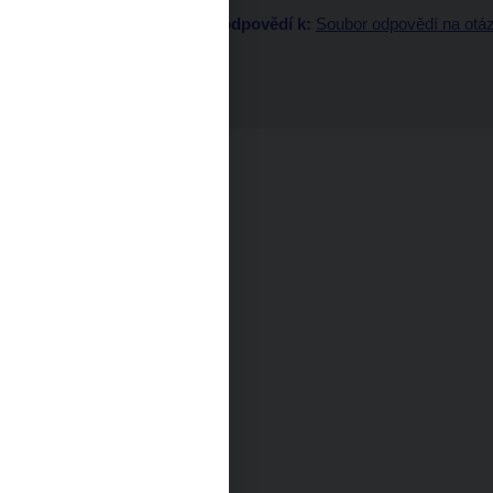
Součástí souboru odpovědí k:
Soubor odpovědí na otáz
MiFIR
ID:
RS2019-04
Exportovat do pdf