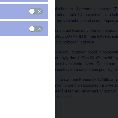
Je možné čl. 9 ve spojení s bodem 14 preambule nařízení (E
dostupné investiční doporučení může být považováno za indiv
zákazník poradcem nasměrován nebo pokud je mu přeposlán
V souladu s čl. 26 odst. 6 nařízení Komise v přenesené pra
směrnice EP a Rady 2014/65/EU (MiFID II) mají být releva
informace o stížnostech a o vyřizování stížností.
K vyřizování stížností pro odvětví cenných papírů a bankovni
[3]
pokyny EBA a ESMA, které byly dne 4. října 2018
rozšířeny
službách a podle směrnice o hypotečním úvěru. Česká národní
své dohledové praxi a že očekává, že se dotčené podniky těmit
S ohledem na skutečnost, že nařízení Komise 2017/565 ani
lhůtu informování příslušných orgánů o stížnostech a o vyřizo
vyžadovat pravidelné zasílání těchto informací
. V případě
od dotčených subjektů individuálně.
--------