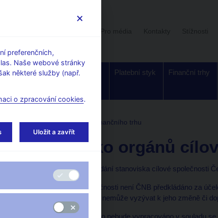
Uživatelská sekce
Stalo se
Pro média
Kontakty
Stížnosti
í preferenčních,
hlas. Naše webové stránky
Dohled a
Bankovky a
Platební styk
Finanční trhy
ak některé služby (např.
regulace
mince
maci o zpracování cookies
.
adna
Stanoviska k regulaci finančního trhu
s
Uložit a zavřít
Stanovisko orgánů cílové
Jaký je význam předkládání stanoviska cílové společnosti 
Stanovisko cílové společnosti není ČNB předkládáno za ú
nabídky převzetí a ČNB nemůže vyzývat k jeho změně či dop
Pro případ, že stanovisko nebude vypracováno v souladu se