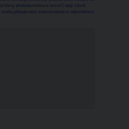
t členy představenstva a dozorčí rady cílové
P; v úvahu připadá také soukromoprávní odpovědnost