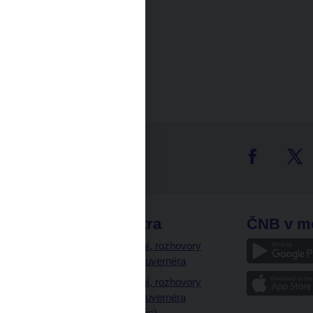
tter
odkazy
ČNB extra
ČNB v m
a
Vystoupení, rozhovory
a články guvernéra
ázky
Vystoupení, rozhovory
ajetku
a články guvernéra
ných prostor
(úplný výpis)