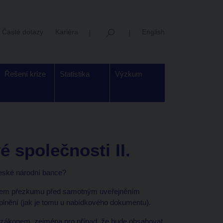
Časté dotazy
Kariéra
English
Řešení krize
Statistika
Výzkum
 společnosti II.
České národní bance?
čelem přezkumu před samotným uveřejněním
lnění (jak je tomu u nabídkového dokumentu).
 zákonem, zejména pro případ, že bude obsahovat