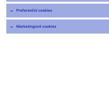
Pojišťovny, zajišťovny a pojišťovací
Preferenční cookies
zprostředkovatelé
Penzijní společnosti a fondy,
zprostředkovatelé penzijních
Marketingové cookies
produktů
Obchodníci s cennými papíry,
investiční zprostředkovatelé
Investiční společnosti a investiční
fondy
Platební instituce a instituce
elektronických peněz, poskytovatelé
platebních služeb malého rozsahu a
vydavatelé elektronických peněz
malého rozsahu
Finanční konglomeráty
Obchodní systémy, vypořádání,
evidence a ochrana trhu