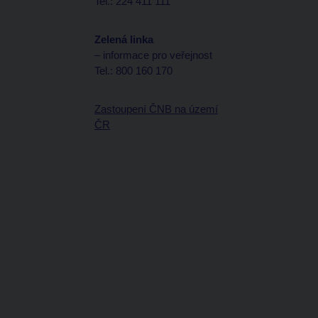
Tel.: 224 411 111
Zelená linka
– informace pro veřejnost
Tel.: 800 160 170
Zastoupení ČNB na území
ČR