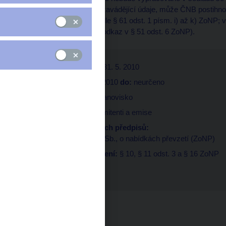
nepravdivé nebo hrubě zavádějící údaje, může ČNB postihnou
společnosti za delikt podle § 61 odst. 1 písm. i) až k) ZoN
podle § 51 ZoNP (srov. odkaz v § 51 odst. 6 ZoNP).
Datum zveřejnění:
31. 5. 2010
Platnost od:
31. 5. 2010
do:
neurčeno
Typ dokumentu:
Stanovisko
Upravuje oblast:
Emitenti a emise
Seznam souvisejících předpisů:
• Zákon č. 104/2008 Sb., o nabídkách převzetí (ZoNP)
Relevantní ustanovení:
§ 10, § 11 odst. 3 a § 16 ZoNP
ID:
RS2010-16
Exportovat do pdf