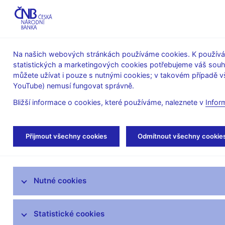
ABO-K
Na našich webových stránkách používáme cookies. K používán
statistických a marketingových cookies potřebujeme váš sou
O ČNB
Měnová
Finanční
můžete užívat i pouze s nutnými cookies; v takovém případě vš
YouTube) nemusí fungovat správně.
politika
stabilita
Bližší informace o cookies, které používáme, naleznete v
Infor
Úvod
Dohled a regulace
Legislativní zákl
Přijmout všechny cookies
Odmítnout všechny cookie
Strategie dohledu
Nutné cookies
Co nového v dohledu
Legislativní základna
Statistické cookies
Banky a družstevní záložny