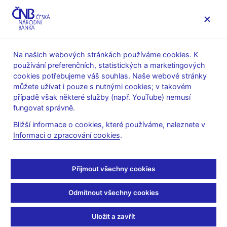
MENU
Na našich webových stránkách používáme cookies. K
používání preferenčních, statistických a marketingových
Úvod
Stalo se
Tiskové zprávy
cookies potřebujeme váš souhlas. Naše webové stránky
můžete užívat i pouze s nutnými cookies; v takovém
TISKOVÉ ZPRÁVY
13. 11. 2009
Finanční trhy
případě však některé služby (např. YouTube) nemusí
fungovat správně.
Obraty na peněžním trhu
Bližší informace o cookies, které používáme, naleznete v
Informaci o zpracování cookies
.
v týdnu od 19. do 23.
října 2009
Přijmout všechny cookies
Sdílejte
Odmítnout všechny cookies
Uložit a zavřít