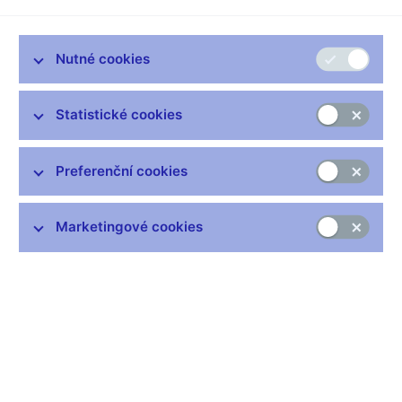
V týdnu od 19. do 23. října 2009 proběhl pravidelný průzkum
průměrných denních obratů na peněžním trhu. Tento průzkum,
kterého se účastní všechny významné domácí banky
Nutné cookies
obchodující na peněžním trhu, je prováděn Českou národní
bankou čtyřikrát ročně – vždy v lednu, dubnu, červenci a říjnu.
Statistické cookies
Ve srovnání s výsledky průzkumu z července 2009 průměrný
denní obrat depozitních operací vzrostl z 53,9 mld. Kč na 61,5
mld. Kč, což bylo způsobeno zejména nárůstem operací se
Preferenční cookies
splatností O/N.
Depozitním operacím dominovaly operace se splatností do
Marketingové cookies
jednoho týdne (96 procent) a zejména O/N operace, jejichž podíl
na celkovém obratu dosáhl 84 procent. Delší splatnosti a repo
operace zaznamenaly ve sledovaném období relativně velké
nárůsty, ale jejich podíl na celkovém obratu zůstává stále velmi
nízký.
Obrat derivátových operací IRS (Interest Rate Swap) zůstal v
porovnání s minulým průzkumem téměř stejný (nárůst o 5
procent). U obchodů FRA (Forward Rate Agreement) došlo k