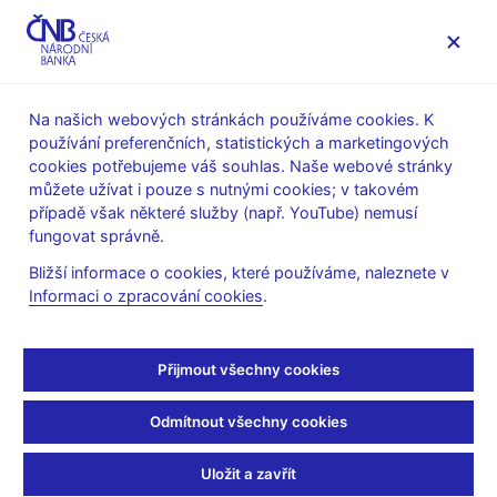
MENU
Na našich webových stránkách používáme cookies. K
používání preferenčních, statistických a marketingových
Úvod
Stalo se
Tiskové zprávy
cookies potřebujeme váš souhlas. Naše webové stránky
můžete užívat i pouze s nutnými cookies; v takovém
TISKOVÉ ZPRÁVY
18. 8. 2009
Finanční trhy
případě však některé služby (např. YouTube) nemusí
fungovat správně.
Obraty na devizovém
Bližší informace o cookies, které používáme, naleznete v
Informaci o zpracování cookies
.
trhu v týdnu od 20. do
24. července 2009
Přijmout všechny cookies
Sdílejte
Odmítnout všechny cookies
Uložit a zavřít