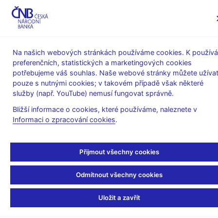
MENU
Na našich webových stránkách používáme cookies. K používá
preferenčních, statistických a marketingových cookies
Úvod
Stalo se
Tiskové zprávy
potřebujeme váš souhlas. Naše webové stránky můžete užívat
pouze s nutnými cookies; v takovém případě však některé
TISKOVÉ ZPRÁVY
7. 8. 2013
Finanční trhy
služby (např. YouTube) nemusí fungovat správně.
Bližší informace o cookies, které používáme, naleznete v
Obraty na devizovém
Informaci o zpracování cookies
.
trhu v týdnu od 15. do
Přijmout všechny cookies
19. července 2013
Odmítnout všechny cookies
Sdílejte
Uložit a zavřít