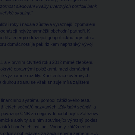
rnost sledování kvality úvěrových portfolií bank
ateřské skupiny
.“
žší roky i nadále zůstává výraznější zpomalení
ocházejí nejvýznamnější obchodní partneři. K
it a energií odrážející geopolitickou nejistotu a
oru domácností je pak rizikem nepříznivý vývoj
.
a v prvním čtvrtletí roku 2012 mírné zlepšení.
ě pokryté opravnými položkami, mezi domácími
ěrně významné rozdíly. Koncentrace úvěrových
a druhou stranu se však snižuje míra zajištění
t finančního systému pomocí zátěžového testu
 tříletých scénářů nazvaných „
Základní scénář
“ a
erý považuje ČNB za nejpravděpodobnější. Zátěžový
mické aktivity a s ním související výrazný pokles
isků finančních institucí. Varianty zátěžového
. s odpisy pohledávek za zadluženými zeměmi EU,