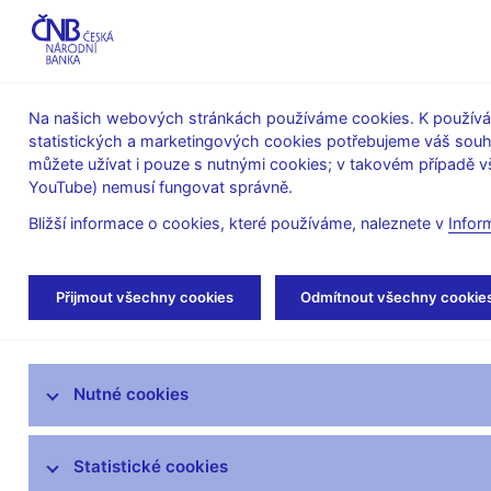
ABO-K
Na našich webových stránkách používáme cookies. K používán
statistických a marketingových cookies potřebujeme váš sou
O ČNB
Měnová
Finanční
můžete užívat i pouze s nutnými cookies; v takovém případě vš
YouTube) nemusí fungovat správně.
politika
stabilita
Bližší informace o cookies, které používáme, naleznete v
Infor
Úvod
Stalo se
Tiskové zprávy
Přijmout všechny cookies
Odmítnout všechny cookie
Aktuality
Nutné cookies
Tiskové zprávy
Kalendář
Statistické cookies