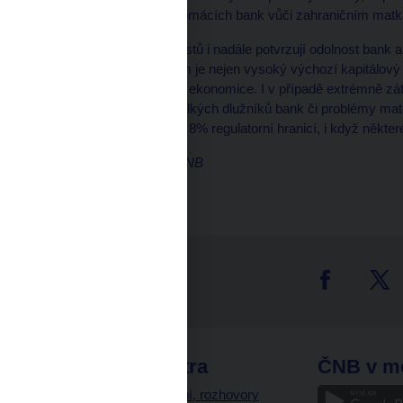
se ztrátami z expozic domácích bank vůči zahraničním mat
Výsledky zátěžových testů i nadále potvrzují odolnost bank
tržnímu vývoji. Důvodem je nejen vysoký výchozí kapitálový 
víceletou silnou recesi v ekonomice. I v případě extrémně zá
počítajících s úpadky velkých dlužníků bank či problémy ma
bankovního sektoru nad 8% regulatorní hranicí, i když některé
Marek Petruš, mluvčí ČNB
tter
odkazy
ČNB extra
ČNB v m
a
Vystoupení, rozhovory