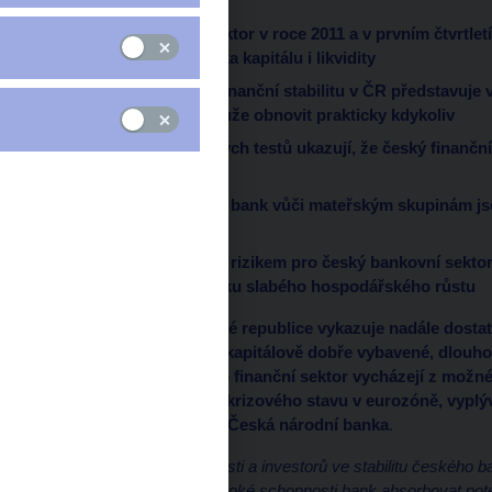
Český finanční sektor v roce 2011 a v prvním čtvrtle
odolnost z hlediska kapitálu i likvidity
Určité riziko pro finanční stabilitu v ČR představuje
krizový stav se může obnovit prakticky kdykoliv
Výsledky zátěžových testů ukazují, že český finanční
připraven
Expozice českých bank vůči mateřským skupinám jso
sleduje
Hlavním domácím rizikem pro český bankovní sektor
portfolia v důsledku slabého hospodářského růstu
Finanční sektor v České republice vykazuje nadále dostat
systému, jsou zdravé, kapitálově dobře vybavené, dlouho
úvěry. Hlavní rizika pro finanční sektor vycházejí z mož
důsledku prohloubení krizového stavu v eurozóně, vyplý
kterou dnes zveřejnila Česká národní banka
.
„
Udržení důvěry veřejnosti a investorů ve stabilitu českého b
vyžaduje zachování vysoké schopnosti bank absorbovat potenc