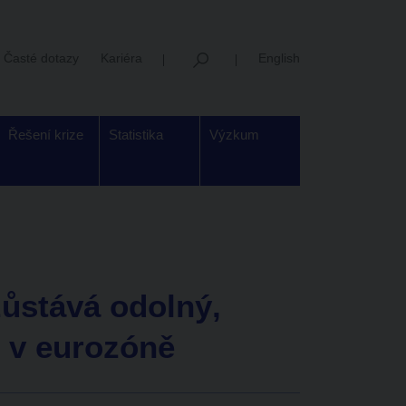
Časté dotazy
Kariéra
English
Řešení krize
Statistika
Výzkum
zůstává odolný,
j v eurozóně