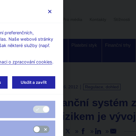
Uživatelská sekce
Stalo se
Pro média
Kontakty
Stížnosti
í preferenčních,
hlas. Naše webové stránky
Dohled a
Bankovky a
Platební styk
Finanční trhy
ak některé služby (např.
regulace
mince
maci o zpracování cookies
.
s
Uložit a zavřít
TISKOVÉ ZPRÁVY
19. 6. 2012
Regulace, dohled
Český finanční systém 
hlavním rizikem je vývo
Sdílejte