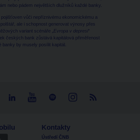
kám nebo pádem největších dlužníků každé banky.
 a pojišťoven vůči nepříznivému ekonomickému a
polštář, ale i schopnost generovat výnosy přes
těžových variant scénáře „
Evropa v depresi
“
tek českých bank zůstává kapitálová přiměřenost
 banky by musely posílit kapitál.
obilu
Kontakty
Ústředí ČNB