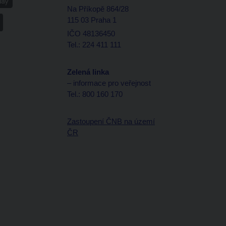
Na Příkopě 864/28
115 03 Praha 1
IČO 48136450
Tel.: 224 411 111
Zelená linka
– informace pro veřejnost
Tel.: 800 160 170
Zastoupení ČNB na území
ČR