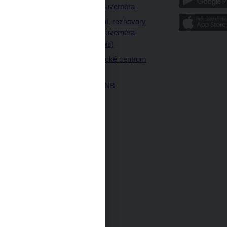
a články guvernéra
ázky
Vystoupení, rozhovory
ajetku
a články guvernéra
ných prostor
(úplný výpis)
Návštěvnické centrum
ČNB
Historie ČNB