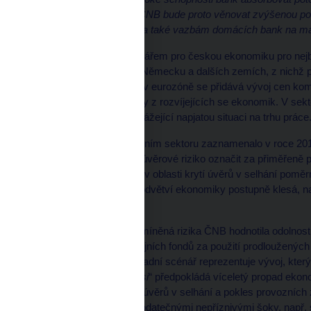
ČNB Miroslav Singer. „
ČNB bude proto věnovat zvýšenou pozo
a družstevních záložen a také vazbám domácích bank na m
Hlavním rizikovým scénářem pro českou ekonomiku pro nejbli
hospodářského růstu v Německu a dalších zemích, z nichž p
napjaté situaci zejména v eurozóně se přidává vývoj cen komod
dynamický růst poptávky z rozvíjejících se ekonomik. V sekt
disponibilních příjmů odrážející napjatou situaci na trhu práce
Úvěrové riziko v bankovním sektoru zaznamenalo v roce 2011 
Na agregátní úrovni lze úvěrové riziko označit za přiměřen
bankami ovšem existují v oblasti krytí úvěrů v selhání pom
portfolií do jednotlivých odvětví ekonomiky postupně klesá, n
největších úvěrů.
V návaznosti na výše zmíněná rizika ČNB hodnotila odolnos
bank, pojišťoven a penzijních fondů za použití prodloužených
„E
vropa v depresi
“. Základní scénář reprezentuje vývoj, kt
scénář „
Evropa v depresi
“ předpokládá víceletý propad ekono
cen nemovitostí, nárůst úvěrů v selhání a pokles provozních z
scénáře pak pracují s dodatečnými nepříznivými šoky, např