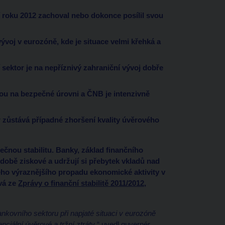
tí roku 2012 zachoval nebo dokonce posílil svou
 vývoj v eurozóně, kde je situace velmi křehká a
 sektor je na nepříznivý zahraniční vývoj dobře
u na bezpečné úrovni a ČNB je intenzivně
 zůstává případné zhoršení kvality úvěrového
ečnou stabilitu. Banky, základ finančního
době ziskové a udržují si přebytek vkladů nad
ného výraznějšího propadu ekonomické aktivity v
vá ze
Zprávy o finanční stabilitě 2011/2012
,
ankovního sektoru při napjaté situaci v eurozóně
iální úvěrové a tržní ztráty
,“ uvedl guvernér