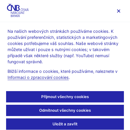
MENU
Na našich webových stránkách používáme cookies. K
používání preferenčních, statistických a marketingových
Úvod
Stalo se
Tiskové zprávy
cookies potřebujeme váš souhlas. Naše webové stránky
můžete užívat i pouze s nutnými cookies; v takovém
TISKOVÉ ZPRÁVY
12. 2. 2016
Měnová politika
případě však některé služby (např. YouTube) nemusí
fungovat správně.
ČNB vydala Zprávu o
Bližší informace o cookies, které používáme, naleznete v
Informaci o zpracování cookies
.
inflaci I/2016
Sdílejte
Přijmout všechny cookies
Odmítnout všechny cookies
Nová prognóza je založena na předpokladu stability
Uložit a zavřít
tržních úrokových sazeb na stávající velmi nízké úrovni