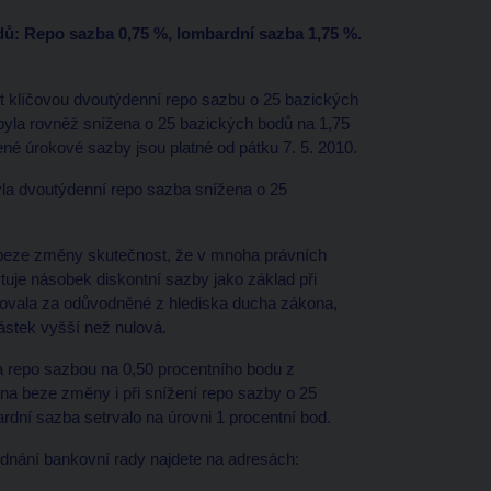
dů: Repo sazba 0,75 %, lombardní sazba 1,75 %.
 klíčovou dvoutýdenní repo sazbu o 25 bazických
yla rovněž snížena o 25 bazických bodů na 1,75
é úrokové sazby jsou platné od pátku 7. 5. 2010.
yla dvoutýdenní repo sazba snížena o 25
 beze změny skutečnost, že v mnoha právních
uje násobek diskontní sazby jako základ při
ovala za odůvodněné z hlediska ducha zákona,
ástek vyšší než nulová.
a repo sazbou na 0,50 procentního bodu z
na beze změny i při snížení repo sazby o 25
rdní sazba setrvalo na úrovni 1 procentní bod.
ednání bankovní rady najdete na adresách: