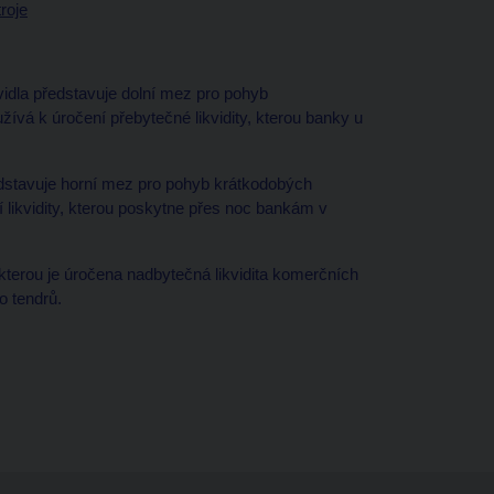
roje
idla představuje dolní mez pro pohyb
vá k úročení přebytečné likvidity, kterou banky u
dstavuje horní mez pro pohyb krátkodobých
likvidity, kterou poskytne přes noc bankám v
terou je úročena nadbytečná likvidita komerčních
o tendrů.