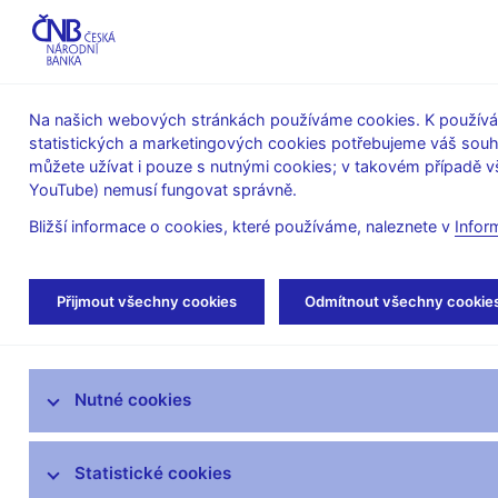
ABO-K
Na našich webových stránkách používáme cookies. K používán
statistických a marketingových cookies potřebujeme váš sou
O ČNB
Měnová
Finanční
můžete užívat i pouze s nutnými cookies; v takovém případě vš
YouTube) nemusí fungovat správně.
politika
stabilita
Bližší informace o cookies, které používáme, naleznete v
Infor
Úvod
Stalo se
Tiskové zprávy
Přijmout všechny cookies
Odmítnout všechny cookie
Aktuality
Nutné cookies
Tiskové zprávy
Kalendář
Statistické cookies