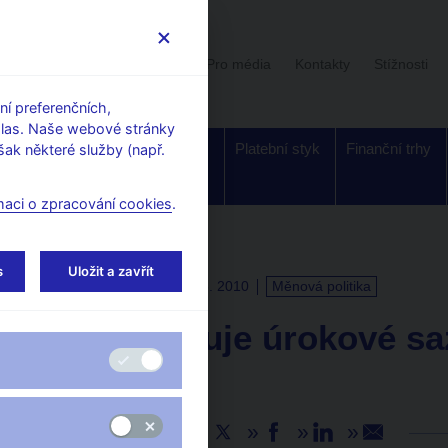
Uživatelská sekce
Stalo se
Pro média
Kontakty
Stížnosti
í preferenčních,
hlas. Naše webové stránky
Dohled a
Bankovky a
Platební styk
Finanční trhy
ak některé služby (např.
regulace
mince
maci o zpracování cookies
.
s
Uložit a zavřít
TISKOVÉ ZPRÁVY
6. 5. 2010
Měnová politika
ČNB snižuje úrokové sa
minimum
Sdílejte