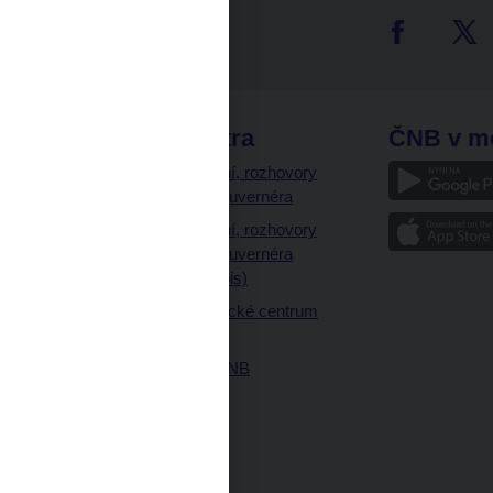
tter
odkazy
ČNB extra
ČNB v m
a
Vystoupení, rozhovory
a články guvernéra
ázky
Vystoupení, rozhovory
ajetku
a články guvernéra
ných prostor
(úplný výpis)
Návštěvnické centrum
ČNB
Historie ČNB