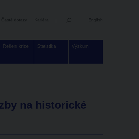
Časté dotazy
Kariéra
English
Řešení krize
Statistika
Výzkum
zby na historické