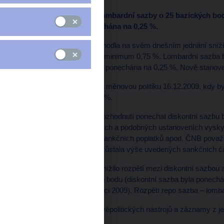
Snížení repo sazby a lombardní sazby o 25 bazických bo
Diskontní sazba ponechána na 0,25 %.
Bankovní rada ČNB rozhodla na svém dnešním jednání snížit
bodů na nové historické minimum 0,75 %. Lombardní sazba b
%. Diskontní sazba byla ponechána na 0,25 %. Nově stanoven
Naposledy ČNB uvolnila měnovou politiku 16.12.2009, kdy b
bazických bodů na 1,00 %.
Bankovní radu vedla k rozhodnutí ponechat diskontní sazbu
předpisech se v sankčních a podobných ustanoveních vyskyt
výpočtu penále, pokut, sankčních poplatků apod. ČNB považ
aby v těchto případech zůstala výše uvedených sankčních č
Tímto rozhodnutím se snížilo rozpětí mezi diskontní sazbou 
obvyklého 1 procentního bodu (diskontní sazba byla ponechá
bazických bodů v prosinci 2009). Rozpětí repo sazba – lomba
Historii nastavení měnověpolitických nástrojů a záznamy z j