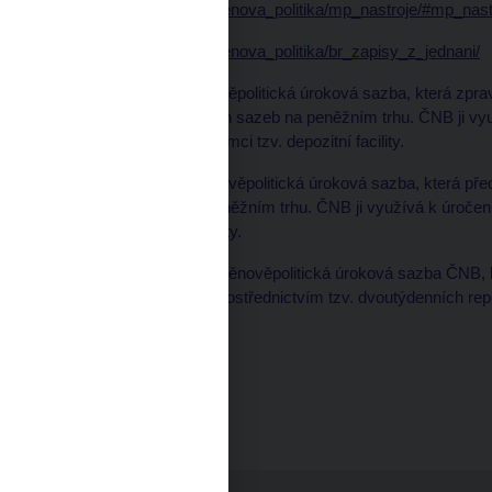
http://www.cnb.cz/cs/menova_politika/mp_nastroje/#mp_nast
http://www.cnb.cz/cs/menova_politika/br_zapisy_z_jednani/
Diskontní sazba: měnověpolitická úroková sazba, která zprav
krátkodobých úrokových sazeb na peněžním trhu. ČNB ji využí
ČNB uloží přes noc v rámci tzv. depozitní facility.
Lombardní sazba: měnověpolitická úroková sazba, která pře
úrokových sazeb na peněžním trhu. ČNB ji využívá k úročení 
rámci tzv. zápůjční facility.
Repo sazba: základní měnověpolitická úroková sazba ČNB, k
bank stahovaná ČNB prostřednictvím tzv. dvoutýdenních rep
Marek Petruš
mluvčí ČNB