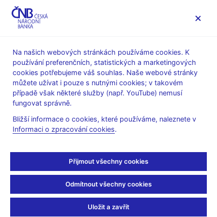
MENU
Na našich webových stránkách používáme cookies. K
používání preferenčních, statistických a marketingových
Úvod
Bankovky a mince
Numizmatika
cookies potřebujeme váš souhlas. Naše webové stránky
Plán emise pamětních mincí v letech 2006–2010
můžete užívat i pouze s nutnými cookies; v takovém
Pamětní stříbrná 200 Kč mince ke 200. výročí narození
případě však některé služby (např. YouTube) nemusí
Josefa Kajetána Tyla
fungovat správně.
Pamětní stříbrná 200 Kč
Bližší informace o cookies, které používáme, naleznete v
Informaci o zpracování cookies
.
mince ke 200. výročí
narození Josefa Kajetána
Přijmout všechny cookies
Tyla
Odmítnout všechny cookies
Uložit a zavřít
PODMÍNKY