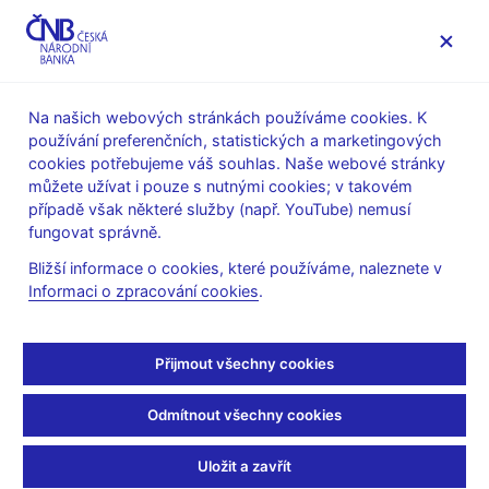
MENU
Na našich webových stránkách používáme cookies. K
používání preferenčních, statistických a marketingových
Úvod
Veřejnost
Servis pro média
cookies potřebujeme váš souhlas. Naše webové stránky
Vystoupení, konference, semináře
můžete užívat i pouze s nutnými cookies; v takovém
Vybrané konference pořádané ČNB
případě však některé služby (např. YouTube) nemusí
Vystoupení na konferenci při příležitosti 80. výročí založení
fungovat správně.
Národní banky Československé
Bližší informace o cookies, které používáme, naleznete v
Vystoupení na
Informaci o zpracování cookies
.
konferenci při příležitosti
Přijmout všechny cookies
80. výročí založení
Odmítnout všechny cookies
Národní banky
Uložit a zavřít