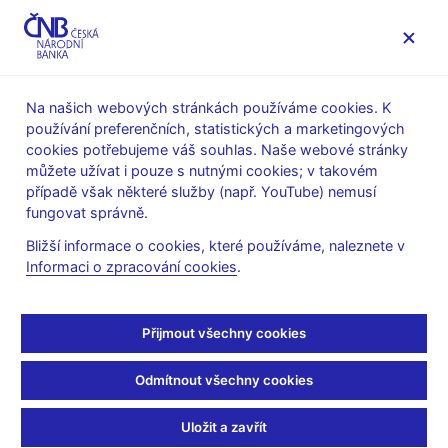
MENU
Na našich webových stránkách používáme cookies. K
používání preferenčních, statistických a marketingových
Úvod
Statistika
Předpisy ke statistice ČNB
cookies potřebujeme váš souhlas. Naše webové stránky
Předpisy k měnové a finanční statistice
můžete užívat i pouze s nutnými cookies; v takovém
Výkazy a metodika platné od roku 2010
Datové soubory
případě však některé služby (např. YouTube) nemusí
Dev, P - Popis výkazů řady Dev a řady P (výkazy pro
fungovat správně.
statistiku platební bilance)
Bližší informace o cookies, které používáme, naleznete v
Dev, P - Popis výkazů
Informaci o zpracování cookies
.
řady Dev a řady P
Přijmout všechny cookies
(výkazy pro statistiku
Odmítnout všechny cookies
platební bilance)
Uložit a zavřít