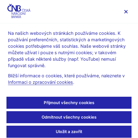
MENU
Na našich webových stránkách používáme cookies. K
používání preferenčních, statistických a marketingových
Úvod
Statistika
Předpisy ke statistice ČNB
cookies potřebujeme váš souhlas. Naše webové stránky
Předpisy k měnové a finanční statistice
můžete užívat i pouze s nutnými cookies; v takovém
Výkazy a metodika platné od roku 2010
Datové soubory
případě však některé služby (např. YouTube) nemusí
Bil – Popis výkazů řady Bil (bilanční výkazy)
fungovat správně.
Bil – Popis výkazů řady
Bližší informace o cookies, které používáme, naleznete v
Informaci o zpracování cookies
.
Bil (bilanční výkazy)
Přijmout všechny cookies
Bil(ČNB)1-12 / RISIFE11 Měsíční bilance aktiv a pasiv
1_Bil1-12_1001.pdf (pdf, 525 kB)
,
10_RISIFE11.xls (xls,
Odmítnout všechny cookies
149 kB)
Bil(ČNB)2-12 / VISIFE10 Měsíční výkaz zisku a ztráty
Uložit a zavřít
banky