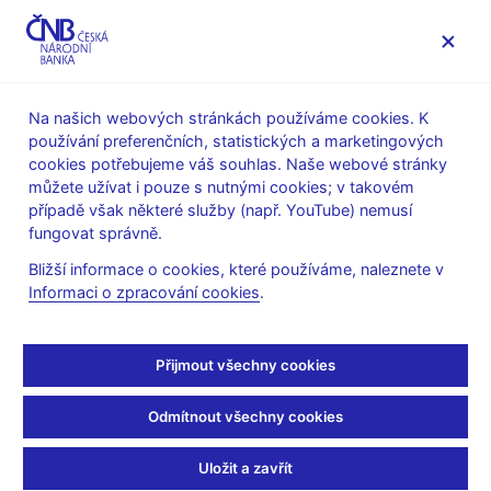
MENU
Na našich webových stránkách používáme cookies. K
používání preferenčních, statistických a marketingových
Úvod
Statistika
Předpisy ke statistice ČNB
cookies potřebujeme váš souhlas. Naše webové stránky
Předpisy k měnové a finanční statistice
můžete užívat i pouze s nutnými cookies; v takovém
Výkazy a metodika platné od roku 2009
případě však některé služby (např. YouTube) nemusí
Účtová osnova pro banky a některé finanční instituce
fungovat správně.
Účtová osnova pro
Bližší informace o cookies, které používáme, naleznete v
Informaci o zpracování cookies
.
banky a některé finanční
instituce
Přijmout všechny cookies
Odmítnout všechny cookies
Popis účtové osnovy (pdf, 202 kB)
Uložit a zavřít