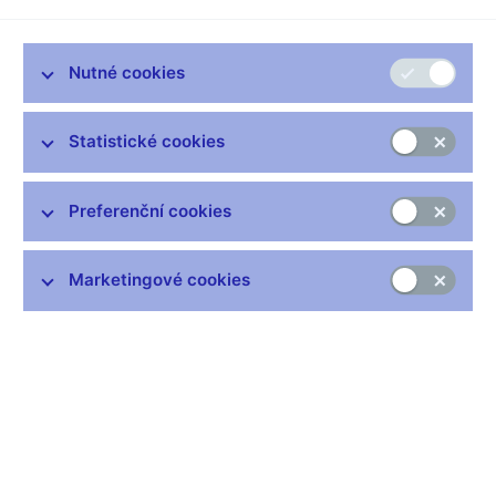
Zůstaňme v kontaktu
Newsletter
Nutné cookies
Statistické cookies
Preferenční cookies
Nejčastější odkazy
Marketingové cookies
Výměna neplatných bankovek
Informace k Sberbank CZ
Výměna poškozených peněz
Seznamy regulovaných a registrovaných subjektů
Kurzy devizového trhu
IBAN - mezinárodní číslo účtu