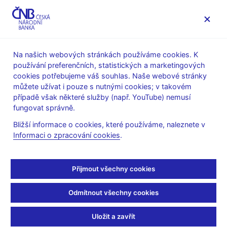
MENU
Na našich webových stránkách používáme cookies. K
používání preferenčních, statistických a marketingových
Úvod
Statistika
Předpisy ke statistice ČNB
cookies potřebujeme váš souhlas. Naše webové stránky
Předpisy k měnové a finanční statistice
můžete užívat i pouze s nutnými cookies; v takovém
Opatření k výkaznictví a metodika platné pro rok 2004
případě však některé služby (např. YouTube) nemusí
Číselníky
fungovat správně.
Číselníky
Bližší informace o cookies, které používáme, naleznete v
Informaci o zpracování cookies
.
BA0001 (PDF 587 kB)
Banky v BANIS a vybrané
nebankovní subjekty
Přijmout všechny cookies
BA0006 (PDF 86 kB)
Banky - ICO
BA0007 (PDF 83 kB)
Typy úrokových sazeb
Odmítnout všechny cookies
BA0008 (PDF 500 kB)
Typy a třídy sledovaných objektů
Uložit a zavřít
BA0009 (PDF 231 kB)
Jednotky veličin