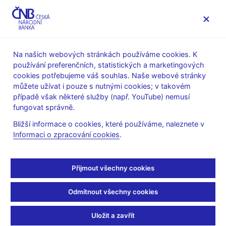
MENU
Na našich webových stránkách používáme cookies. K
používání preferenčních, statistických a marketingových
Úvod
Statistika
Předpisy ke statistice ČNB
cookies potřebujeme váš souhlas. Naše webové stránky
Předpisy k měnové a finanční statistice
můžete užívat i pouze s nutnými cookies; v takovém
Metodika k sestavování výkazů nebankovních finančních
případě však některé služby (např. YouTube) nemusí
institucí
fungovat správně.
Metodika k výkazům účelových finančních společností pro
sekuritizaci
Bližší informace o cookies, které používáme, naleznete v
Část 6 - Datové typy a domény nad datovými typy
Informaci o zpracování cookies
.
Část 6 - Datové typy a
Přijmout všechny cookies
domény nad datovými
Odmítnout všechny cookies
typy
Uložit a zavřít