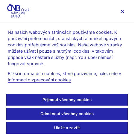
MENU
Na našich webových stránkách používáme cookies. K
používání preferenčních, statistických a marketingových
Úvod
Statistika
Předpisy ke statistice ČNB
cookies potřebujeme váš souhlas. Naše webové stránky
Předpisy k měnové a finanční statistice
můžete užívat i pouze s nutnými cookies; v takovém
Metodika k sestavování výkazů nebankovních finančních
případě však některé služby (např. YouTube) nemusí
institucí
fungovat správně.
Metodika k výkazům FKI platná od 31. března 2006
Část 3 - Informační prvky
Bližší informace o cookies, které používáme, naleznete v
Informaci o zpracování cookies
.
Část 3 - Informační prvky
Přijmout všechny cookies
Katalog informačních prvků (pdf, 117 kB)
Popis informačních prvků (pdf, 548 kB)
Odmítnout všechny cookies
Uložit a zavřít