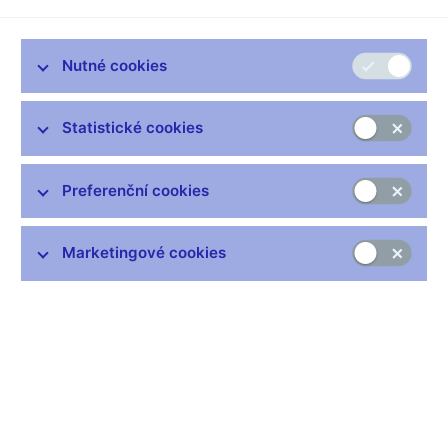
Zůstaňme v kontaktu
Newsletter
Nutné cookies
Statistické cookies
Preferenční cookies
Nejčastější odkazy
Marketingové cookies
Výměna neplatných bankovek
Informace k Sberbank CZ
Výměna poškozených peněz
Seznamy regulovaných a registrovaných subjektů
Kurzy devizového trhu
IBAN - mezinárodní číslo účtu
Aktuální prognóza