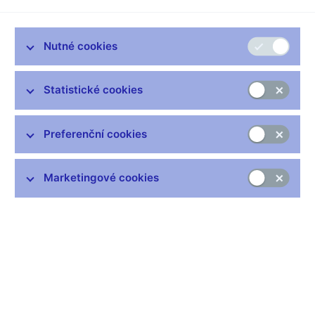
Část 3
: Informační prvky
Část 4
: Parametry
Nutné cookies
Část 5
: Číselníky (včetně členění a domén nad číselníky)
Část 6
: Datové typy a domény nad datovými typy
Statistické cookies
Část 7
: Účtová osnova pro banky a některé finanční
instituce
Preferenční cookies
Marketingové cookies
Zůstaňme v kontaktu
Newsletter