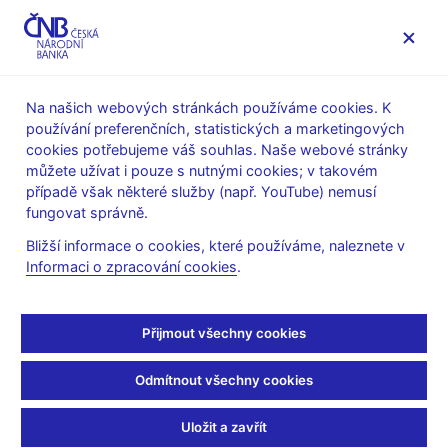
MENU
Na našich webových stránkách používáme cookies. K
používání preferenčních, statistických a marketingových
Úvod
Statistika
Předpisy ke statistice ČNB
cookies potřebujeme váš souhlas. Naše webové stránky
Předpisy k měnové a finanční statistice
můžete užívat i pouze s nutnými cookies; v takovém
Metodika k sestavování výkazů nebankovních finančních
případě však některé služby (např. YouTube) nemusí
institucí
fungovat správně.
Metodika k výkazům FKI platná od 31. března 2006
Bližší informace o cookies, které používáme, naleznete v
Metodika k výkazům FKI
Informaci o zpracování cookies
.
platná od 31. března
Přijmout všechny cookies
2006
Odmítnout všechny cookies
Část 1
: Datové soubory (s jednovýkazovými kontrolami)
Uložit a zavřít
Část 2
: Mezivýkazové kontroly