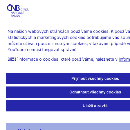
MENU
Na našich webových stránkách používáme cookies. K používán
statistických a marketingových cookies potřebujeme váš sou
Úvod
O ČNB
čnBlog
můžete užívat i pouze s nutnými cookies; v takovém případě vš
YouTube) nemusí fungovat správně.
Thu May 19 09:17:00 CEST 2016
Moravec Jaroslav
Bankovky a mince
Numizmatika
Bližší informace o cookies, které používáme, naleznete v
Infor
Karel IV. na našich
Přijmout všechny cookies
platidlech – část 2
Odmítnout všechny cookies
Od vydání stokoruny k 600. výročí založení Univerzity Karlovy
si Karel IV. musel počkat na další minci celých 30 let, ale byl to
Uložit a zavřít
návrat impozantní. K 600. výročí jeho úmrtí vydal
československý stát hned pět mincí, jednu stříbrnou a čtyři
zlaté – československé dukáty, tzv. karlovské. Vydání zlatých
mincí v socialistickém Československu poprvé od roku 1951