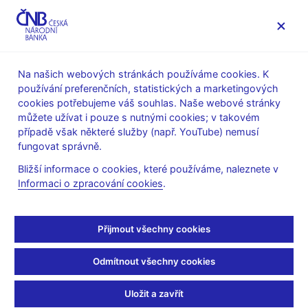
MENU
Na našich webových stránkách používáme cookies. K
používání preferenčních, statistických a marketingových
Úvod
O ČNB
čnBlog
cookies potřebujeme váš souhlas. Naše webové stránky
můžete užívat i pouze s nutnými cookies; v takovém
Mon Nov 23 11:00:00 CET 2015
Frait Jan
Tomšík Vladimír
případě však některé služby (např. YouTube) nemusí
Dohled a regulace
Finanční stabilita
Měnová politika
fungovat správně.
Jak sladit měnovou a
Bližší informace o cookies, které používáme, naleznete v
Informaci o zpracování cookies
.
makroobezřetnostní
politiku ČNB?
Přijmout všechny cookies
V září letošního roku uplynulo již 8 let od okamžiku, kdy se na
Odmítnout všechny cookies
finančních trzích objevily první signály potíží, které později
přerostly do globální finanční krize a velké recese. V jejím
Uložit a zavřít
průběhu centrální banky razantně reagovaly na rizika pro