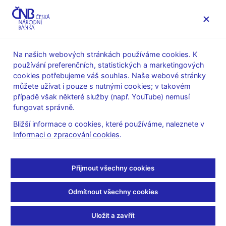
MENU
Na našich webových stránkách používáme cookies. K
používání preferenčních, statistických a marketingových
Úvod
O ČNB
čnBlog
cookies potřebujeme váš souhlas. Naše webové stránky
můžete užívat i pouze s nutnými cookies; v takovém
Wed Jan 29 12:39:00 CET 2014
Singer Miroslav
případě však některé služby (např. YouTube) nemusí
Euro
Měnová politika
fungovat správně.
Dohání nás Slovensko
Bližší informace o cookies, které používáme, naleznete v
Informaci o zpracování cookies
.
díky euru?
Přijmout všechny cookies
Rychlejší růst slovenské ekonomiky než ekonomiky české je
známým faktem. Ten se projevuje postupným vyrovnáváním
měřítek ekonomického blahobytu, jako je například hrubý
Odmítnout všechny cookies
domácí produkt na jednoho obyvatele. V poslední době se u nás
opět debatuje o tom, do jaké míry je ekonomická konvergence
Uložit a zavřít
Slovenska způsobena tím, že Česká republika na rozdíl od