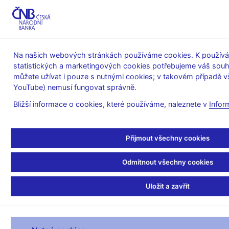
MENU
Na našich webových stránkách používáme cookies. K používán
statistických a marketingových cookies potřebujeme váš sou
Úvod
O ČNB
můžete užívat i pouze s nutnými cookies; v takovém případě vš
Poskytování informací Českou národní bankou podle zákona
YouTube) nemusí fungovat správně.
č.106/1999 Sb., o svobodném přístupu k informacím
Informace poskytnuté Českou národní bankou podle zákona
Bližší informace o cookies, které používáme, naleznete v
Infor
č. 106/1999 Sb., o svobodném přístupu k informacím
28. 2. 2018
Přijmout všechny cookies
Informace poskytnuté
Odmítnout všechny cookies
Českou národní bankou
Uložit a zavřít
podle zákona č. 106/1999
Sb., o svobodném