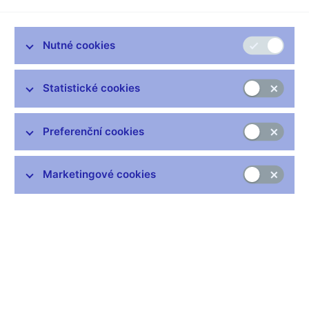
přístupu k informacím
Nutné cookies
ČNB poskytla dne
1. 3. 2024
informaci, že ke dni odeslání
odpovědi na dotaz eviduje 16 formulářů k vyjádření zájmu o
získání povolení dle nařízení MiCA, z toho 14 od právnických
Statistické cookies
osob.
ČNB poskytla dne
4. 3. 2024
informaci, že mzda členů
Preferenční cookies
bankovní rady je pravidelně zveřejňována ve výroční zprávě
ČNB a též v roční zprávě o výsledku hospodaření ČNB, jejíž je
povinnou součástí ze zákona [§ 47 zákona č. 6/1993 Sb., o
Marketingové cookies
České národní bance, ve znění pozdějších předpisů]. Tyto
zprávy jsou dostupné na webových stránkách ČNB
(http://www.cnb.cz/cs/o_cnb/hospodareni/).
Informace týkající se mzdy členů bankovní rady a guvernéra za
rok 2023 byly uvedeny v požadované struktuře v tabulce, která
byla přílohou odpovědi.
ČNB poskytla dne
15. 3. 2024
informaci, že řízení ve věci