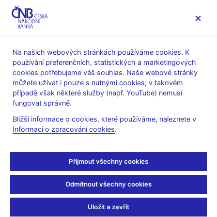
MENU
Na našich webových stránkách používáme cookies. K
používání preferenčních, statistických a marketingových
Úvod
O ČNB
cookies potřebujeme váš souhlas. Naše webové stránky
Poskytování informací Českou národní bankou podle zákona
můžete užívat i pouze s nutnými cookies; v takovém
č.106/1999 Sb., o svobodném přístupu k informacím
případě však některé služby (např. YouTube) nemusí
Informace poskytnuté Českou národní bankou podle zákona
fungovat správně.
č. 106/1999 Sb., o svobodném přístupu k informacím
Bližší informace o cookies, které používáme, naleznete v
24. 5. 2024
Informaci o zpracování cookies
.
Informace poskytnuté
Českou národní bankou
Přijmout všechny cookies
podle zákona č. 106/1999
Odmítnout všechny cookies
Sb., o svobodném
Uložit a zavřít