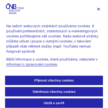
MENU
Na našich webových stránkách používáme cookies. K
používání preferenčních, statistických a marketingových
Úvod
O ČNB
cookies potřebujeme váš souhlas. Naše webové stránky
Poskytování informací Českou národní bankou podle zákona
můžete užívat i pouze s nutnými cookies; v takovém
č.106/1999 Sb., o svobodném přístupu k informacím
případě však některé služby (např. YouTube) nemusí
Informace poskytnuté Českou národní bankou podle zákona
fungovat správně.
č. 106/1999 Sb., o svobodném přístupu k informacím
Bližší informace o cookies, které používáme, naleznete v
12. 1. 2022
Informaci o zpracování cookies
.
Informace poskytnuté
Českou národní bankou
Přijmout všechny cookies
podle zákona č. 106/1999
Odmítnout všechny cookies
Sb., o svobodném
Uložit a zavřít