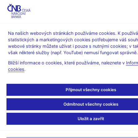
MENU
Na našich webových stránkách používáme cookies. K používán
statistických a marketingových cookies potřebujeme váš souh
Úvod
O ČNB
webové stránky můžete užívat i pouze s nutnými cookies; v t
Poskytování informací Českou národní bankou podle zákona
však některé služby (např. YouTube) nemusí fungovat správně.
č.106/1999 Sb., o svobodném přístupu k informacím
Informace poskytnuté Českou národní bankou podle zákona
Bližší informace o cookies, které používáme, naleznete v
Infor
č. 106/1999 Sb., o svobodném přístupu k informacím
cookies
.
23. 10. 2019
Informace poskytnuté
Přijmout všechny cookies
Českou národní bankou
Odmítnout všechny cookies
podle zákona č. 106/1999
Uložit a zavřít
Sb., o svobodném