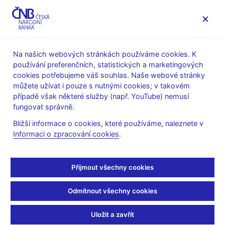
MENU
Na našich webových stránkách používáme cookies. K
používání preferenčních, statistických a marketingových
Úvod
O ČNB
cookies potřebujeme váš souhlas. Naše webové stránky
Poskytování informací Českou národní bankou podle zákona
můžete užívat i pouze s nutnými cookies; v takovém
č.106/1999 Sb., o svobodném přístupu k informacím
případě však některé služby (např. YouTube) nemusí
Informace poskytnuté Českou národní bankou podle zákona
fungovat správně.
č. 106/1999 Sb., o svobodném přístupu k informacím
Bližší informace o cookies, které používáme, naleznete v
30. 6. 2018
Informaci o zpracování cookies
.
Informace poskytnuté
Českou národní bankou
Přijmout všechny cookies
podle zákona č. 106/1999
Odmítnout všechny cookies
Sb., o svobodném
Uložit a zavřít