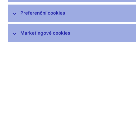
Organizační struktura
Preferenční cookies
Hospodaření
ČNB v EU a mezinárodních vztazích
Marketingové cookies
Publikace
Kongresové centrum
Finanční a ekonomická gramotnost
Návštěvnické centrum
Odborná knihovna
Archiv
Věstník
čnBlog
ČNBvlog