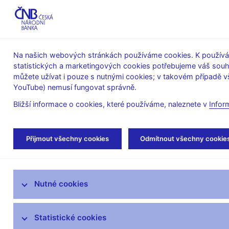
ABO-K
Na našich webových stránkách používáme cookies. K používán
statistických a marketingových cookies potřebujeme váš sou
O ČNB
Měnová
Finanční
můžete užívat i pouze s nutnými cookies; v takovém případě vš
YouTube) nemusí fungovat správně.
politika
stabilita
Bližší informace o cookies, které používáme, naleznete v
Infor
Úvod
O ČNB
Poskytování informací Česk
Přijmout všechny cookies
Odmítnout všechny cookie
Informace poskytnuté Českou národní bankou podle
Mandát České národní banky
Nutné cookies
Bankovní rada
Statistické cookies
Kde nás najdete