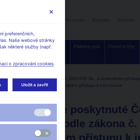
Uživatelská sekce
Stalo se
Pro média
Kontakty
Stížnosti
í preferenčních,
hlas. Naše webové stránky
Dohled a
Bankovky a
Platební styk
Finanční trhy
ak některé služby (např.
regulace
mince
maci o zpracování cookies
.
ou národní bankou podle zákona č.106/1999 Sb., o svobodném přístup
s
Uložit a zavřít
 zákona č. 106/1999 Sb., o svobodném přístupu k informacím
30. 4. 2011
Informace poskytnuté Č
bankou podle zákona č. 
svobodném přístupu k 