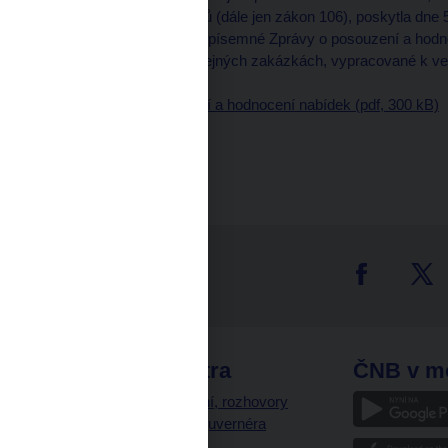
pozdějších předpisů (dále jen zákon 106), poskytla dne 
zákonem 106 kopii písemné Zprávy o posouzení a hodno
137/2006 Sb. o veřejných zakázkách, vypracované k v
x86".
Zprávy o posouzení a hodnocení nabídek (pdf, 300 kB)
tter
odkazy
ČNB extra
ČNB v m
a
Vystoupení, rozhovory
a články guvernéra
ázky