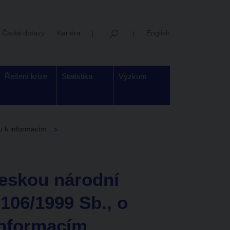
Časté dotazy
Kariéra
English
Řešení krize
Statistika
Výzkum
u k informacím
eskou národní
106/1999 Sb., o
informacím