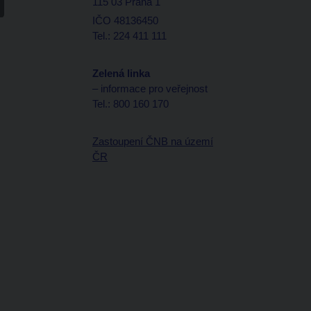
115 03 Praha 1
IČO 48136450
Tel.: 224 411 111
Zelená linka
– informace pro veřejnost
Tel.: 800 160 170
Zastoupení ČNB na území
ČR