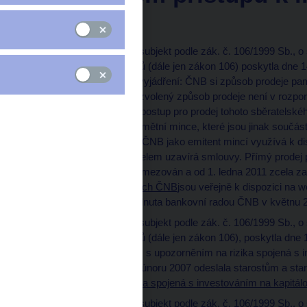
duben 2011
ČNB jako povinný subjekt podle zák. č. 106/1999 Sb., 
pozdějších předpisů (dále jen zákon 106) poskytla dne 
zákonem 106 toto vyjádření: ČNB si způsob prodeje pa
politiky. Současný zvolený způsob prodeje není v rozpor
stanoven závazný postup pro prodej tohoto sběratelskéh
ČNB mohou být pamětní mince, které jsou jinak součást
nominální hodnoty. ČNB jako emitent mincí využívá k di
s nimiž za tímto účelem uzavírá smlouvy. Přímý prodej
uplynulých letech omezován a od 1. ledna 2011 zcela z
smluvních partnerech ČNB
jsou veřejně k dispozici na
prodeje byla rozhodnuta bankovní radou ČNB v květnu 2
ČNB jako povinný subjekt podle zák. č. 106/1999 Sb., 
pozdějších předpisů (dále jen zákon 106), poskytla dne
zákonem 106 dopis s upozorněním na rizika spojená s i
předmětný dopis v únoru 2007 odeslala starostům a sta
Upozornění na rizika spojená s investováním na kapitálo
ČNB jako povinný subjekt podle zák. č. 106/1999 Sb., 