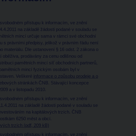
o svobodném přístupu k informacím, ve znění
14.4.2011 na základě žádosti podané v souladu se
mětních mincí určuje sama v rámci své obchodní
u s právními předpisy, jelikož v právním řádu není
o materiálu. Dle ustanovení § 16 odst. 2 zákona o
í oběživa, prodávány za cenu odlišnou od
stribuci pamětních mincí síť obchodních partnerů,
 pamětních mincí fyzickým osobám byl v
astaven. Veškeré
informace o způsobu prodeje a o
 webových stránkách ČNB. Stávající koncepce
009 a v listopadu 2010.
o svobodném přístupu k informacím, ve znění
 11.4.2011 na základě žádosti podané v souladu se
nvestováním na kapitálových trzích. ČNB
rostkám 6250 měst a obcí.
vých trzích (pdf, 209 kB)
o svobodném přístupu k informacím, ve znění