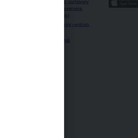
Vystoupení, rozhovory
ajetku
a články guvernéra
ných prostor
(úplný výpis)
Návštěvnické centrum
ČNB
Historie ČNB