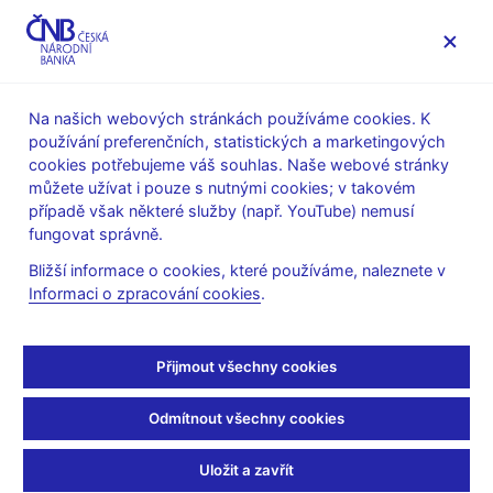
MENU
Na našich webových stránkách používáme cookies. K
používání preferenčních, statistických a marketingových
Úvod
O ČNB
cookies potřebujeme váš souhlas. Naše webové stránky
Poskytování informací Českou národní bankou podle zákona
můžete užívat i pouze s nutnými cookies; v takovém
č.106/1999 Sb., o svobodném přístupu k informacím
případě však některé služby (např. YouTube) nemusí
Informace poskytnuté Českou národní bankou podle zákona
fungovat správně.
č. 106/1999 Sb., o svobodném přístupu k informacím
Bližší informace o cookies, které používáme, naleznete v
30. 11. 2015
Informaci o zpracování cookies
.
Informace poskytnuté
Českou národní bankou
Přijmout všechny cookies
podle zákona č. 106/1999
Odmítnout všechny cookies
Sb., o svobodném
Uložit a zavřít