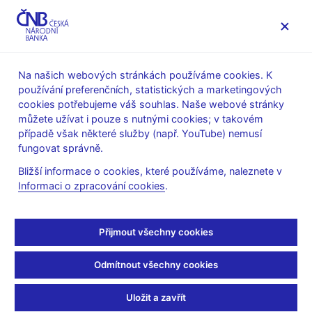
MENU
Na našich webových stránkách používáme cookies. K
používání preferenčních, statistických a marketingových
Úvod
Měnová politika
Archiv Zpráv o inflaci
cookies potřebujeme váš souhlas. Naše webové stránky
Tematické přílohy a boxy
můžete užívat i pouze s nutnými cookies; v takovém
případě však některé služby (např. YouTube) nemusí
ZPRÁVA O INFLACI - PŘÍLOHA
II/2015
fungovat správně.
Mediánová inflace
Bližší informace o cookies, které používáme, naleznete v
Informaci o zpracování cookies
.
Kromě oficiálních ukazatelů inflace v ČR publikovaných ČSÚ
jsou v ČNB pro posouzení domácího cenového vývoje
konstruována i
alternativní měřítka inflace
. Jejich cílem je
Přijmout všechny cookies
odfiltrovat jednorázové, přechodné (a většinou exogenní) vlivy, a
získat tak ukazatel odrážející pouze fundamentální faktory
Odmítnout všechny cookies
domácího cenového vývoje. Tyto ukazatele přitom nabývají na
významu zejména v obdobích, kdy je vývoj celkové inflace
Uložit a zavřít
ovlivněn silnými vnějšími šoky (jako je například nedávný