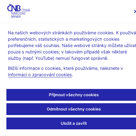
MENU
Na našich webových stránkách používáme cookies. K používá
preferenčních, statistických a marketingových cookies
Úvod
Měnová politika
Archiv Zpráv o inflaci
potřebujeme váš souhlas. Naše webové stránky můžete užívat
Tematické přílohy a boxy
pouze s nutnými cookies; v takovém případě však některé
služby (např. YouTube) nemusí fungovat správně.
ZPRÁVA O INFLACI - PŘÍLOHA
I/2020
Co hýbe cenami
Bližší informace o cookies, které používáme, naleznete v
Informaci o zpracování cookies
.
potravin?
Přijmout všechny cookies
(autoři: Jan Brůha, Petr Král, Jan Šolc)
Odmítnout všechny cookies
Do spotřebitelských cen se promítá jak vývoj nákladů, tak
úroveň poptávky, růst cen potravin formují hlavně
Uložit a zavřít
nabídkové faktory.
O tom svědčí vysoká korelace mezi růsty
spotřebitelských cen, cen potravinářských výrobců a cen