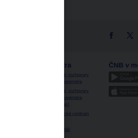
Co je GRIP
tter
odkazy
ČNB extra
ČNB v m
a
Vystoupení, rozhovory
a články guvernéra
ázky
Vystoupení, rozhovory
ajetku
a články guvernéra
ných prostor
(úplný výpis)
Návštěvnické centrum
ČNB
Historie ČNB