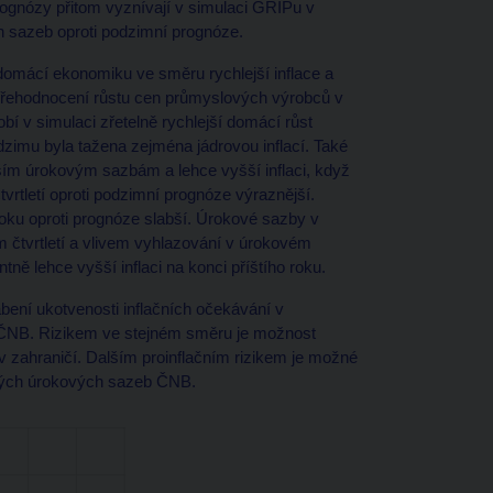
ognózy přitom vyznívají v simulaci GRIPu v
h sazeb oproti podzimní prognóze.
domácí ekonomiku ve směru rychlejší inflace a
řehodnocení růstu cen průmyslových výrobců v
í v simulaci zřetelně rychlejší domácí růst
zimu byla tažena zejména jádrovou inflací. Také
m úrokovým sazbám a lehce vyšší inflaci, když
vrtletí oproti podzimní prognóze výraznější.
roku oproti prognóze slabší. Úrokové sazby v
ém čtvrtletí a vlivem vyhlazování v úrokovém
tně lehce vyšší inflaci na konci příštího roku.
bení ukotvenosti inflačních očekávání v
 ČNB. Rizikem ve stejném směru je možnost
v zahraničí. Dalším proinflačním rizikem je možné
ckých úrokových sazeb ČNB.