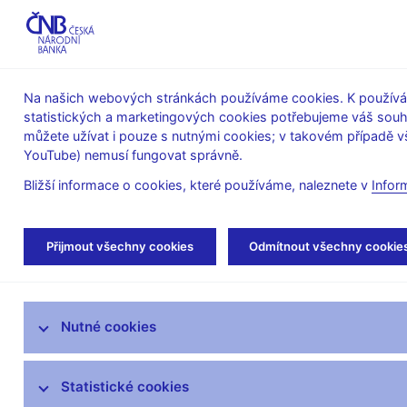
ABO-K
Na našich webových stránkách používáme cookies. K používán
statistických a marketingových cookies potřebujeme váš sou
O ČNB
Měnová
Finanční
můžete užívat i pouze s nutnými cookies; v takovém případě vš
YouTube) nemusí fungovat správně.
politika
stabilita
Bližší informace o cookies, které používáme, naleznete v
Infor
Úvod
Měnová politika
Rozhodnutí bankovn
Přijmout všechny cookies
Odmítnout všechny cookie
Úloha měnové politiky
Nutné cookies
Rozhodnutí bankovní rady
Prognóza
Statistické cookies
Zprávy o měnové politice