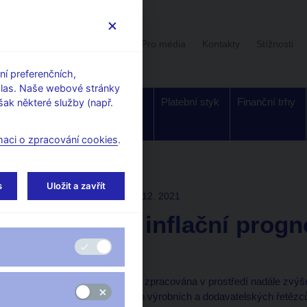
Uživatelská sekce
Stalo se
Pro média
Kontakty
Stížnosti
í preferenčních,
hlas. Naše webové stránky
Dohled a
Bankovky a
Platební styk
Finanční trhy
ak některé služby (např.
regulace
mince
maci o zpracování cookies
.
í rady
s
Uložit a zavřít
ROZHODNUTÍ BR
22. 12. 2021
Graf rizik inflační prog
8. situační zpráva 2021
Podzimní prognóza byla zpracována v prostředí nadále zvýšený
délkou poruch globálních výrobních a dodavatelských řetězc