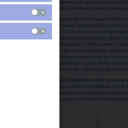
koruny. Nově dostupné informace od zpracování podzimní pr
souhrnu ve směru výrazně vyšší inflace a vyšších úrokovýc
Aktualizovaný výhled zahraničí působí v simulaci GRIPu na 
mírně vyšších úrokových sazeb, zejména kvůli výraznému p
eurozóně směrem vzhůru. Ještě o něco více proinflačně působ
spotřebitelských cen, jehož odchylka od prognózy během pod
tuzemská reálná ekonomika působí v GRIPu směrem k vyšší
zotavení hospodářského výkonu a růst mezd byly ve třetím čt
Stejným směrem jde i vývoj kurzu koruny, který je v závěru 
simulaci GRIPu působí ­– kvůli nižší výchozí úrovni ve čtvrt
pravidle – ve směru nižších sazeb v příštím roce při konzisten
Nad rámec GRIPu je nadále proinflačním rizikem hrozba osla
podmínkách dlouhodobého výrazného přestřelování 2% cíle
rychlejšího a déletrvajícího růstu cen průmyslových výrobců 
zeslabení reakce kurzu koruny na zvyšování měnověpoliti