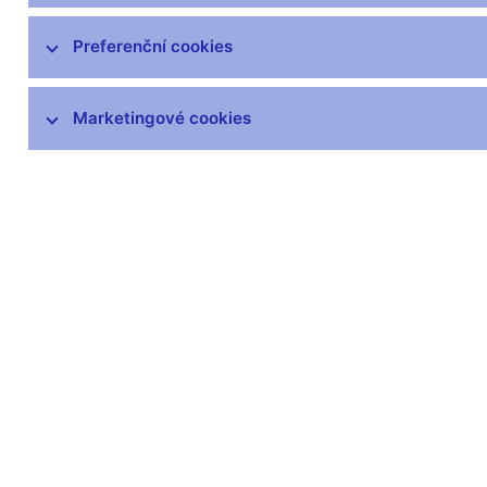
Zprávy o vývoji platební bilance
Preferenční cookies
Šetření úvěrových podmínek bank
Marketingové cookies
Přijetí eura
Měnová politika a její zázemí
Externí posouzení analytického a
modelového rámce měnové politiky
Související odkazy
Jak se bankovní rada rozhoduje
Hlasování bankovní rady (xlsx, 169 kB)