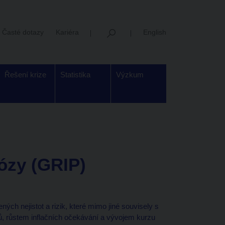
Časté dotazy
Kariéra
English
Řešení krize
Statistika
Výzkum
nózy (GRIP)
ch nejistot a rizik, které mimo jiné souvisely s
ů, růstem inflačních očekávání a vývojem kurzu