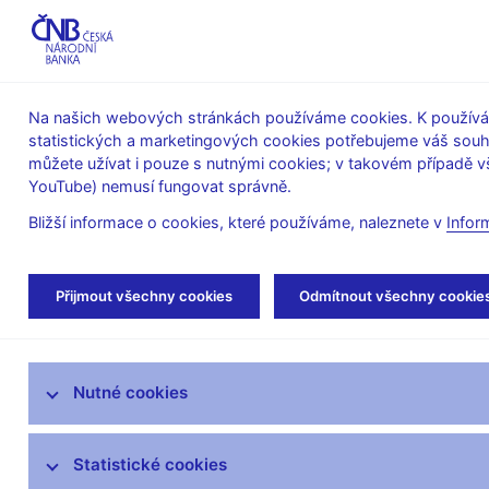
ABO-K
Na našich webových stránkách používáme cookies. K používán
statistických a marketingových cookies potřebujeme váš sou
O ČNB
Měnová
Finanční
můžete užívat i pouze s nutnými cookies; v takovém případě vš
YouTube) nemusí fungovat správně.
politika
stabilita
Bližší informace o cookies, které používáme, naleznete v
Infor
Úvod
Legislativa
Věstník ČNB
Věstní
Přijmout všechny cookies
Odmítnout všechny cookie
Věstník ČNB
Nutné cookies
Konzultační materiály a návrhy ČNB
Statistické cookies