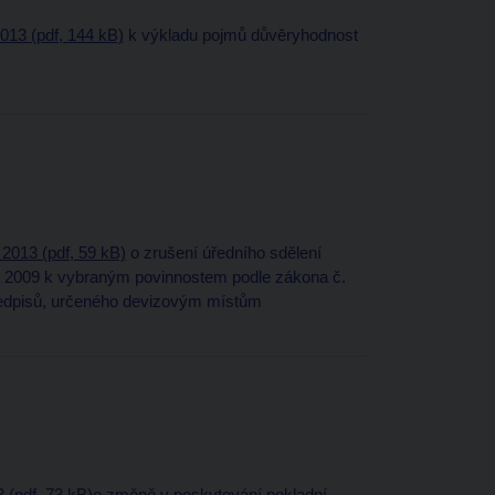
013 (pdf, 144 kB)
k výkladu pojmů důvěryhodnost
 2013 (pdf, 59 kB)
o zrušení úředního sdělení
a 2009 k vybraným povinnostem podle zákona č.
předpisů, určeného devizovým místům
 (pdf, 73 kB)
o změně v poskytování pokladní