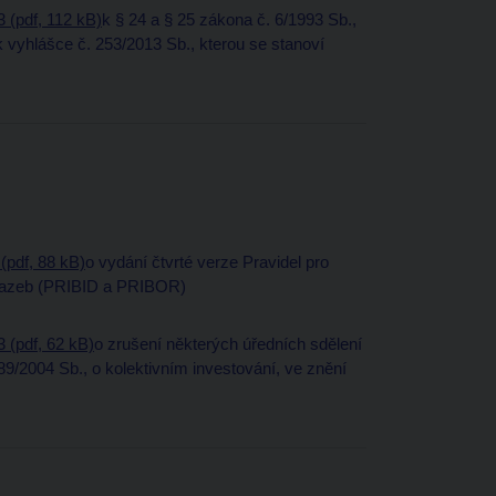
 (pdf, 112 kB)
k § 24 a § 25 zákona č. 6/1993 Sb.,
 vyhlášce č. 253/2013 Sb., kterou se stanoví
(pdf, 88 kB)
o vydání čtvrté verze Pravidel pro
h sazeb (PRIBID a PRIBOR)
 (pdf, 62 kB)
o zrušení některých úředních sdělení
9/2004 Sb., o kolektivním investování, ve znění