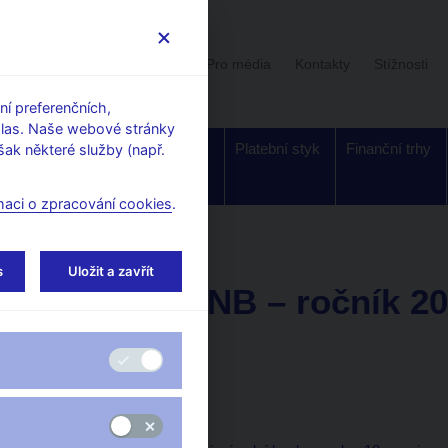
Uživatelská sekce
Stalo se
Pro média
Kontakty
Stížnosti
í preferenčních,
hlas. Naše webové stránky
Dohled a
Bankovky a
Platební styk
Finanční trhy
ak některé služby (např.
regulace
mince
maci o zpracování cookies
.
k ČNB – ročník 2013
s
Uložit a zavřít
Věstník ČNB – ročník 2
Částka 14
30. prosince 2013
Obsah (pdf, 37 kB)
Část normativní