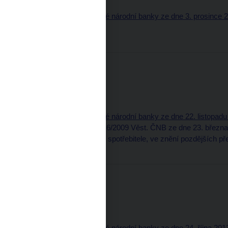
Část oznamovací
14. Úřední sdělení České národní banky ze dne 3. prosince 2
a odborná způsobilost
Třídící znak: 21413560
Částka 12
28. listopadu 2013
Obsah (pdf, 57 kB)
Část oznamovací
13. Úřední sdělení České národní banky ze dne 22. listopadu
České národní banky č. 6/2009 Věst. ČNB ze dne 23. březn
634/1992 Sb., o ochraně spotřebitele, ve znění pozdějších 
Třídící znak: 21313170
Částka 11
29. října 2013
Obsah (pdf, 52 kB)
Část oznamovací
12. Úřední sdělení České národní banky ze dne 24. října 2013