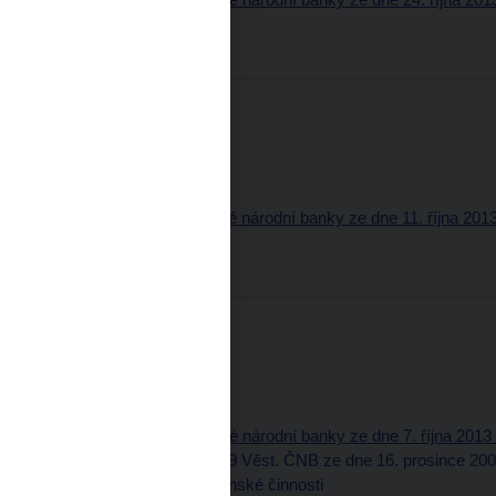
služby pro banky
Třídící znak: 21213320
Částka 10
18. října 2013
Obsah (pdf, 51 kB)
Část oznamovací
11. Úřední sdělení České národní banky ze dne 11. října 2013
úvěrových ztrát
Třídící znak: 21113560
Částka 9
9. října 2013
Obsah (pdf, 81 kB)
Část oznamovací
10. Úřední sdělení České národní banky ze dne 7. října 2013 
národní banky č. 24/2009 Věst. ČNB ze dne 16. prosince 2
a k vyhlášce o směnárenské činnosti