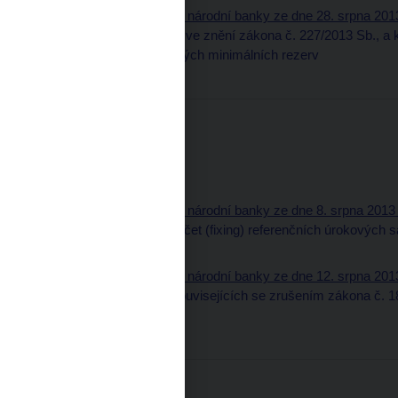
8. Úřední sdělení České národní banky ze dne 28. srpna 2013
o České národní bance, ve znění zákona č. 227/2013 Sb., a k
podmínky tvorby povinných minimálních rezerv
Třídící znak: 20813610
Částka 6
15. srpna 2013
Obsah (pdf, 61 kB)
Část oznamovací
6. Úřední sdělení České národní banky ze dne 8. srpna 2013 
referenční banky a výpočet (fixing) referenčních úrokovýc
Třídící znak: 20613610
7. Úřední sdělení České národní banky ze dne 12. srpna 2013
České národní banky souvisejících se zrušením zákona č. 18
pozdějších předpisů
Třídící znak: 20713560
Částka 5
28. června 2013