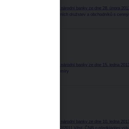
3. Úřední sdělení České národní banky ze dne 28. února 2013
bank, spořitelních a úvěrních družstev a obchodníků s cenn
Třídící znak: 20313560
Částka 2
21. ledna 2013
Obsah (pdf, 79 kB)
Část oznamovací
2. Úřední sdělení České národní banky ze dne 15. ledna 2013
výše technické úrokové míry
Třídící znak: 20213560
Částka 1
16. ledna 2013
Obsah (pdf, 80 kB)
Část oznamovací
1. Úřední sdělení České národní banky ze dne 10. ledna 2013
České národní banky č. 2/2011 Věst. ČNB o předkládání vý