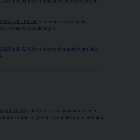
2013 (pdf, 91 kB)
o organizaci testování zařízení
2013 (pdf, 100 kB)
k výkonu činnosti bank,
píry – Uplatňování plošných
2013 (pdf, 62 kB)
o úrokových sazbách pro účty
4
 (pdf, 73 kB)
, kterým se zrušují opatření České
čkami zahraničních bank a spořitelními a úvěrními