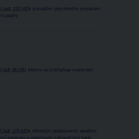
 (pdf, 193 kB)
k pravidlům obezřetného podnikání
ými papíry
 (pdf, 90 kB)
, kterým se zveřejňuje maximální
 (pdf, 105 kB)
k některým ustanovením opatření
kazů bankami a pobočkami zahraničních bank