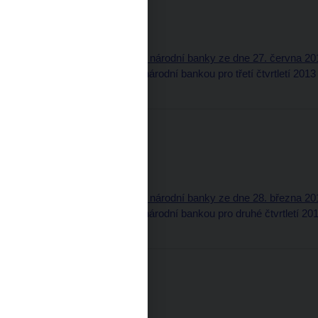
Obsah (pdf, 79 kB)
Část oznamovací
5. Úřední sdělení České národní banky ze dne 27. června 201
klientů vedené Českou národní bankou pro třetí čtvrtletí 2013
Třídící znak: 20513620
Částka 4
29. března 2013
Obsah (pdf, 79 kB)
Část oznamovací
4. Úřední sdělení České národní banky ze dne 28. března 201
klientů vedené Českou národní bankou pro druhé čtvrtletí 20
Třídící znak: 20413620
Částka 3
5. března 2013
Obsah (pdf, 79 kB)
Část oznamovací