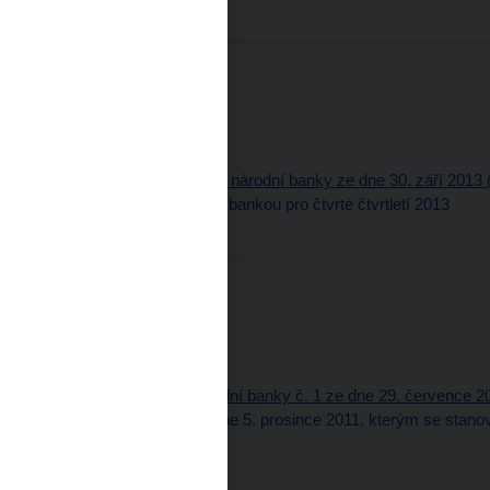
Třídící znak: 21013560
Částka 8
30. září 2013
Obsah (pdf, 52 kB)
Část oznamovací
9. Úřední sdělení České národní banky ze dne 30. září 2013 (
vedené Českou národní bankou pro čtvrté čtvrtletí 2013
Třídící znak: 20913620
Částka 7
4. září 2013
Obsah (pdf, 57 kB)
Část normativní
1. Opatření České národní banky č. 1 ze dne 29. července 20
národní banky č. 3 ze dne 5. prosince 2011, kterým se stan
Třídící znak: 10113610
Část oznamovací