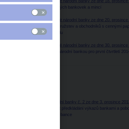
15. Úřední sdělení České národní banky ze dne 18. prosince 
pro zpracování tuzemských bankovek a mincí
Třídící znak: 21513320
16. Úřední sdělení České národní banky ze dne 20. prosince 
spořitelních a úvěrních družstev a obchodníků s cennými pa
diskrecí orgánem dohledu
Třídící znak: 21613560
17. Úřední sdělení České národní banky ze dne 30. prosince 
klientů vedené Českou národní bankou pro první čtvrtletí 201
Třídící znak: 21713620
Částka 13
6. prosince 2013
Obsah (pdf, 55 kB)
Část normativní
2. Opatření České národní banky č. 2 ze dne 3. prosince 2013
národní banky pro oblast předkládání výkazů bankami a pobo
družstvy České národní bance
Třídící znak: 10213410